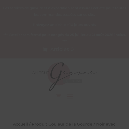
Les services de gravure et d’expédition sont assurés cet été pour toutes
les commandes passées sur ce site.
Prévoyez un délai de 10 jours ouvrés.
*** L’atelier sera fermé pour congés du
25 juillet au 21 août 2026 inclus
.
***
Articles 0
Accueil
/ Produit Couleur de la Gourde / Noir avec