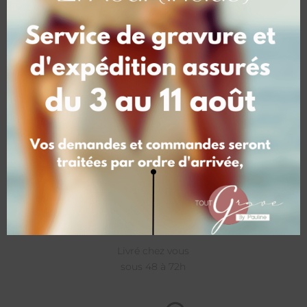
Tarifs
Tarifs dégressifs
selon quantités
Livraison
Livré chez vous
sous 48 à 72h