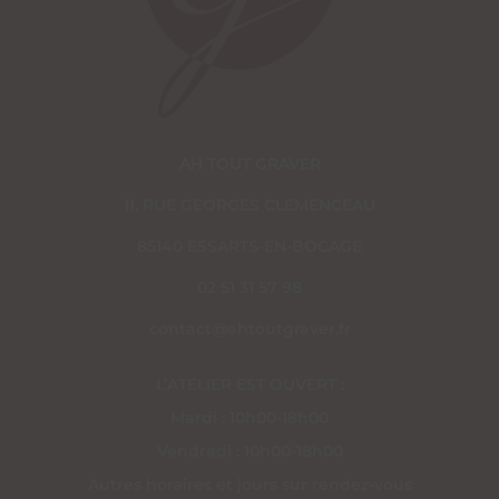
AH TOUT GRAVER
11, RUE GEORGES CLEMENCEAU
85140 ESSARTS-EN-BOCAGE
02 51 31 57 98
contact@ahtoutgraver.fr
L’ATELIER EST OUVERT :
Mardi : 10h00-18h00
Vendredi : 10h00-18h00
Autres horaires et jours sur rendez-vous