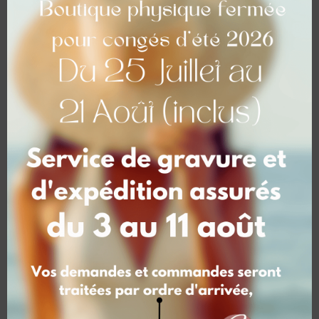
Lot de 4 fixations inox
Porte document – ‘
BASIQUE pour plaque
Chemise ‘ – à
signalétique
personnaliser
15,50
€
10,00
€
Plaque professionnelle
Déco – trophée – Façon
conçut pour l’extérieur
similaire Basket / BOIS
BOIS 20*30 cm –
BRUT
signalétique extérieur
A partir de
39,00
€
120,00
€