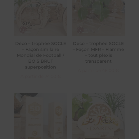
Déco – trophée SOCLE
Déco – trophée SOCLE
– Façon similaire
– Façon MFR – Flamme
Mondial de Football /
– tout plexis
BOIS BRUT
transparent
superposition
A partir de
48,00
€
A partir de
74,00
€