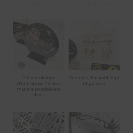
58,00
€
A partir de
7,50
€
Présentoir logo
Panneau décoratif logo
d’entreprise / divers
et gravure
matière possible sur
devis