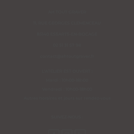
AH TOUT GRAVER
11, RUE GEORGES CLEMENCEAU
85140 ESSARTS-EN-BOCAGE
02 51 31 57 98
contact@ahtoutgraver.fr
L’ATELIER EST OUVERT :
Mardi : 10h00-18h00
Vendredi : 10h00-18h00
Autres horaires et jours sur rendez-vous
SUIVEZ-NOUS :