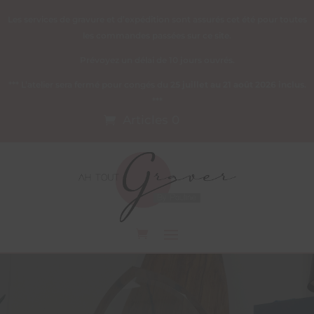
Les services de gravure et d’expédition sont assurés cet été pour toutes
les commandes passées sur ce site.
Prévoyez un délai de 10 jours ouvrés.
*** L’atelier sera fermé pour congés du
25 juillet au 21 août 2026 inclus
.
***
Articles 0