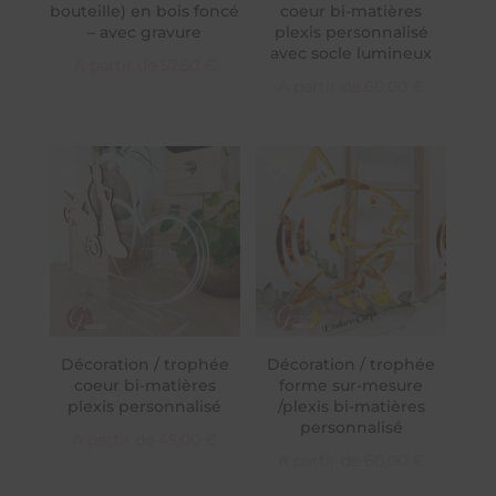
bouteille) en bois foncé
coeur bi-matières
– avec gravure
plexis personnalisé
avec socle lumineux
A partir de
57,50
€
A partir de
60,00
€
Décoration / trophée
Décoration / trophée
coeur bi-matières
forme sur-mesure
plexis personnalisé
/plexis bi-matières
personnalisé
A partir de
45,00
€
A partir de
60,00
€