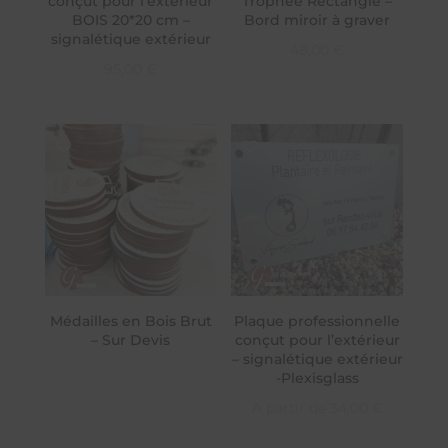
conçut pour l’extérieur
Trophée Rectangle –
BOIS 20*20 cm –
Bord miroir à graver
signalétique extérieur
48,00
€
95,00
€
Médailles en Bois Brut
Plaque professionnelle
– Sur Devis
conçut pour l’extérieur
– signalétique extérieur
-Plexisglass
A partir de
34,00
€