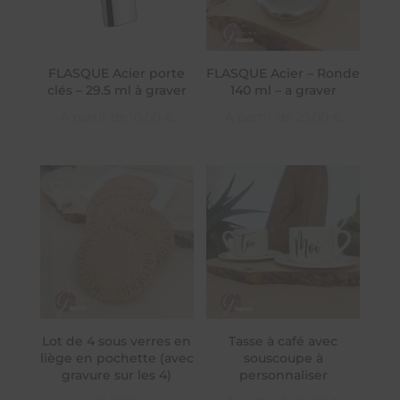
FLASQUE Acier porte
FLASQUE Acier – Ronde
clés – 29.5 ml à graver
140 ml – a graver
A partir de
10,00
€
A partir de
20,00
€
Lot de 4 sous verres en
Tasse à café avec
liège en pochette (avec
souscoupe à
gravure sur les 4)
personnaliser