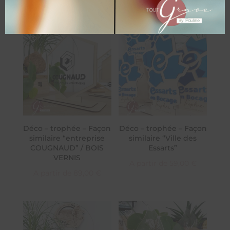
Déco – trophée – Façon
Déco – trophée – Façon
similaire “entreprise
similaire “Ville des
COUGNAUD” / BOIS
Essarts”
VERNIS
A partir de
59,00
€
A partir de
89,00
€