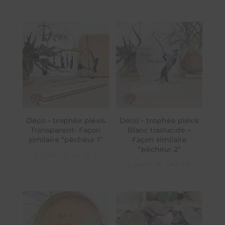
Déco – trophée plexis
Déco – trophée plexis
Transparent- Façon
Blanc traslucide –
similaire “pêcheur 1”
Façon similaire
“pêcheur 2”
A partir de
44,00
€
A partir de
44,00
€