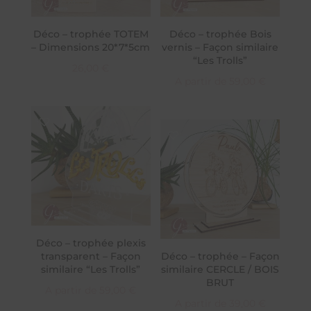
Déco – trophée TOTEM
Déco – trophée Bois
– Dimensions 20*7*5cm
vernis – Façon similaire
“Les Trolls”
26,00
€
A partir de
59,00
€
Déco – trophée plexis
transparent – Façon
Déco – trophée – Façon
similaire “Les Trolls”
similaire CERCLE / BOIS
BRUT
A partir de
59,00
€
A partir de
39,00
€