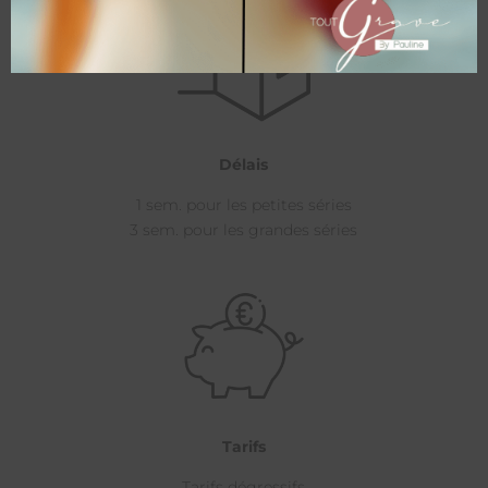
Délais
1 sem. pour les petites séries
3 sem. pour les grandes séries
Tarifs
Tarifs dégressifs