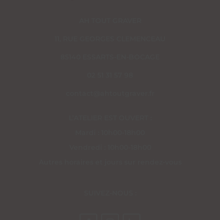
AH TOUT GRAVER
11, RUE GEORGES CLEMENCEAU
85140 ESSARTS-EN-BOCAGE
02 51 31 57 98
contact@ahtoutgraver.fr
L’ATELIER EST OUVERT :
Mardi : 10h00-18h00
Vendredi : 10h00-18h00
Autres horaires et jours sur rendez-vous
SUIVEZ-NOUS :