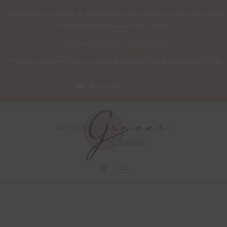
Les services de gravure et d’expédition sont assurés cet été pour toutes
les commandes passées sur ce site.
Prévoyez un délai de 10 jours ouvrés.
*** L’atelier sera fermé pour congés du
25 juillet au 21 août 2026 inclus
.
***
Articles 0