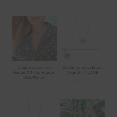
A partir de
32,00
€
Chaîne argent ou
Collier ou bracelet en
plaqué OR – Longueur :
Argent – NUAGE
45/50/60 cm
A partir de
55,00
€
39,00
€