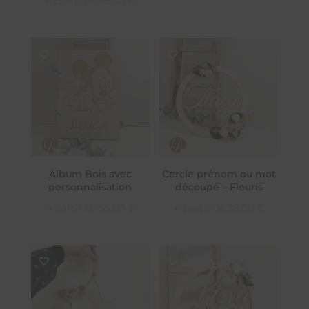
A partir de
45,00
€
Album Bois avec
Cercle prénom ou mot
personnalisation
découpé – Fleuris
A partir de
55,00
€
A partir de
39,00
€