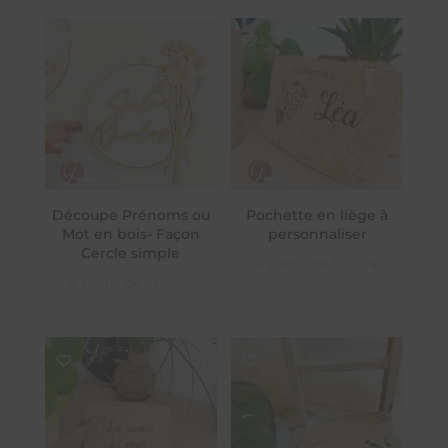
Découpe Prénoms ou
Pochette en liège à
Mot en bois- Façon
personnaliser
Cercle simple
A partir de
15,00
€
A partir de
19,00
€