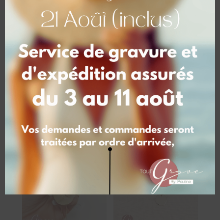
Jonc coeur argent – à
Jonc Feuille – Argent
personnaliser
ou plaqué or
60,00
€
49,00
€