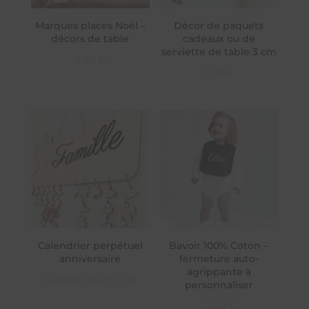
Marques places Noël –
Décor de paquets
décors de table
cadeaux ou de
serviette de table 3 cm
3,90
€
2,00
€
Calendrier perpétuel
Bavoir 100% Coton –
anniversaire
fermeture auto-
agrippante à
A partir de
49,00
€
personnaliser
15,00
€