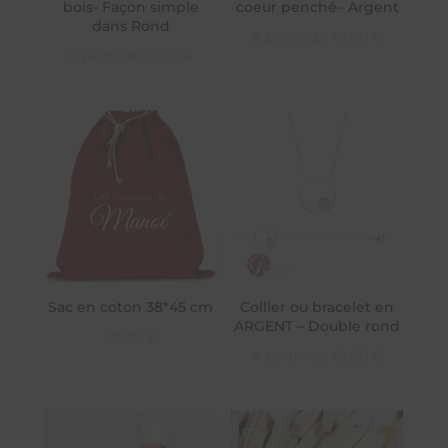
bois- Façon simple
coeur penché– Argent
dans Rond
A partir de
49,00
€
A partir de
12,00
€
Sac en coton 38*45 cm
Collier ou bracelet en
ARGENT – Double rond
20,00
€
A partir de
49,00
€