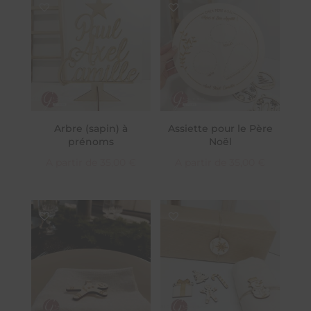
Arbre (sapin) à
Assiette pour le Père
prénoms
Noël
A partir de
35,00
€
A partir de
35,00
€