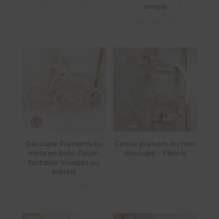
A partir de
35,00
€
simple
A partir de
19,00
€
Découpe Prénoms ou
Cercle prénom ou mot
mots en bois- Façon
découpé – Fleuris
fantaisie (nuages ou
A partir de
39,00
€
autres)
A partir de
24,00
€