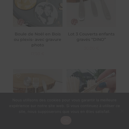
Boule de Noël en Bois
Lot 3 Couverts enfants
ou plexis- avec gravure
gravés “DINO”
photo
30,00
€
17,50
€
Nous utilisons des cookies pour vous garantir la meilleure
expérience sur notre site web. Si vous continuez à utiliser ce
site, nous supposerons que vous en êtes satisfait.
OK
Lot 3 Couverts enfants
Mini crayon papier