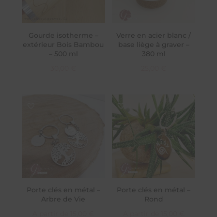
Gourde isotherme –
Verre en acier blanc /
extérieur Bois Bambou
base liège à graver –
– 500 ml
380 ml
30,00
€
25,00
€
Porte clés en métal –
Porte clés en métal –
Arbre de Vie
Rond
A partir de
15,00
€
A partir de
15,00
€