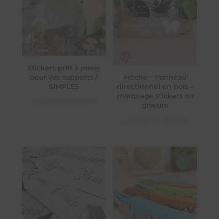
Stickers prêt à poser
pour vos supports /
Flèche – Panneau
SIMPLES
directionnel en bois –
marquage stickers ou
A partir de
10,00
€
gravure
A partir de
17,00
€