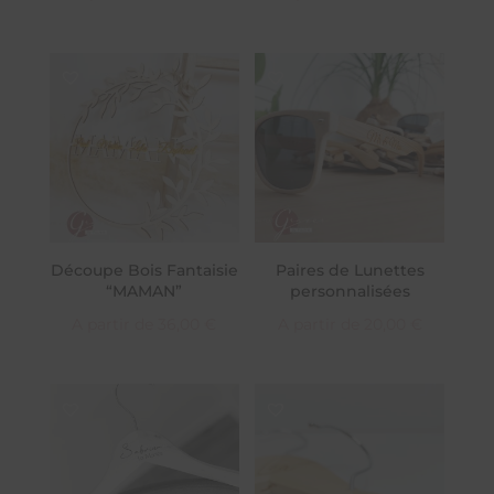
Découpe Bois Fantaisie
Paires de Lunettes
“MAMAN”
personnalisées
A partir de
36,00
€
A partir de
20,00
€