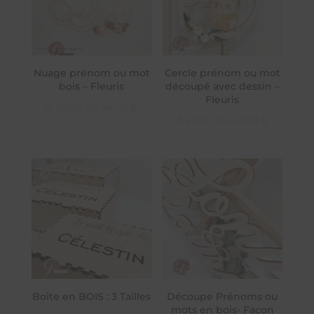
Nuage prénom ou mot
Cercle prénom ou mot
bois – Fleuris
découpé avec dessin –
Fleuris
A partir de
46,00
€
A partir de
42,00
€
Boite en BOIS : 3 Tailles
Découpe Prénoms ou
mots en bois- Façon