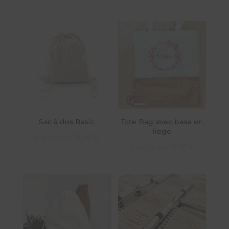
Sac à dos Basic
Tote Bag avec base en
liège
A partir de
15,00
€
A partir de
15,00
€