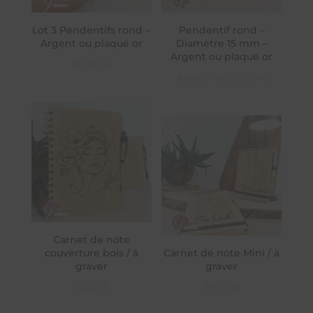
Lot 3 Pendentifs rond –
Pendentif rond –
Argent ou plaqué or
Diamètre 15 mm –
Argent ou plaqué or
110,00
€
A partir de
30,00
€
Carnet de note
couverture bois / à
Carnet de note Mini / à
graver
graver
25,00
€
20,00
€