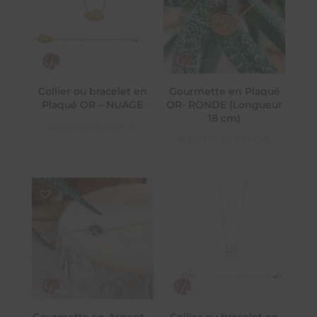
Collier ou bracelet en
Gourmette en Plaqué
Plaqué OR – NUAGE
OR- RONDE (Longueur
18 cm)
A partir de
55,00
€
A partir de
49,00
€