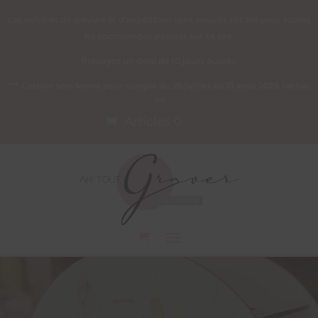
Les services de gravure et d’expédition sont assurés cet été pour toutes
les commandes passées sur ce site.
Prévoyez un délai de 10 jours ouvrés.
*** L’atelier sera fermé pour congés du
25 juillet au 21 août 2026 inclus
.
***
Articles 0