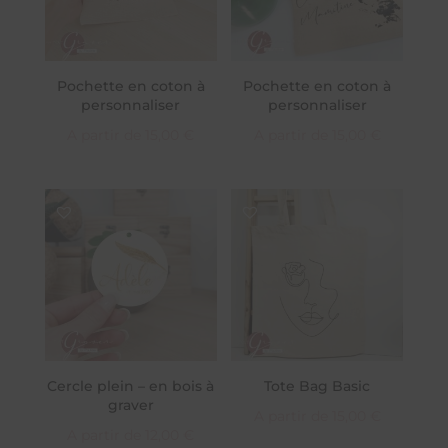
Pochette en coton à
Pochette en coton à
personnaliser
personnaliser
A partir de
15,00
€
A partir de
15,00
€
Cercle plein – en bois à
Tote Bag Basic
graver
A partir de
15,00
€
A partir de
12,00
€