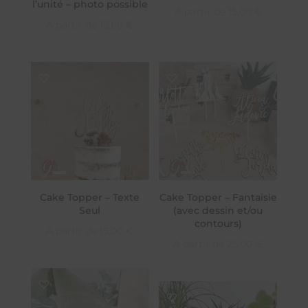
l’unité – photo possible
A partir de
15,00
€
A partir de
15,00
€
Cake Topper – Texte
Cake Topper – Fantaisie
Seul
(avec dessin et/ou
contours)
A partir de
15,00
€
A partir de
25,00
€