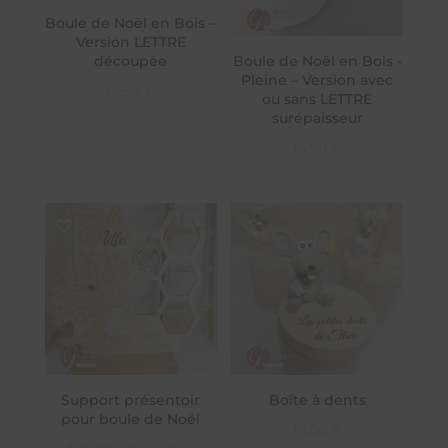
Boule de Noël en Bois –
Version LETTRE
découpée
Boule de Noël en Bois -
Pleine – Version avec
14,50
€
ou sans LETTRE
surépaisseur
14,50
€
Support présentoir
Boîte à dents
pour boule de Noël
15,00
€