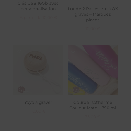
Clés USB 16Gb avec
personnalisation
Lot de 2 Pailles en INOX
gravés – Marques
A partir de
10,00
€
places
10,00
€
Yoyo à graver
Gourde isotherme
Couleur Mate – 790 ml
10,00
€
35,00
€