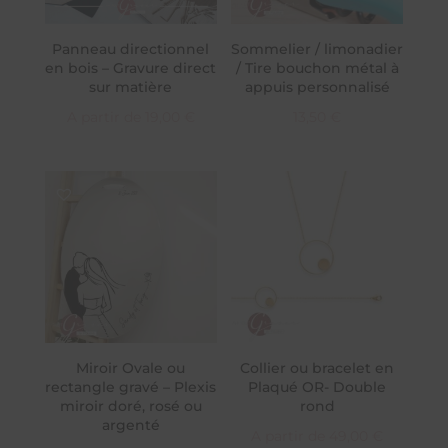
Panneau directionnel
Sommelier / limonadier
en bois – Gravure direct
/ Tire bouchon métal à
sur matière
appuis personnalisé
A partir de
19,00
€
13,50
€
Miroir Ovale ou
Collier ou bracelet en
rectangle gravé – Plexis
Plaqué OR- Double
miroir doré, rosé ou
rond
argenté
A partir de
49,00
€