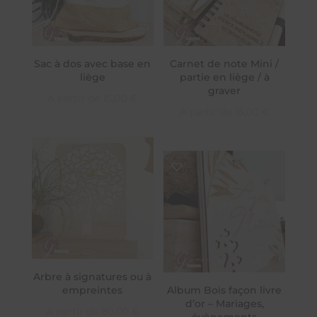
Sac à dos avec base en
Carnet de note Mini /
liège
partie en liège / à
graver
A partir de
15,00
€
A partir de
15,00
€
Arbre à signatures ou à
empreintes
Album Bois façon livre
d’or – Mariages,
A partir de
80,00
€
évènements