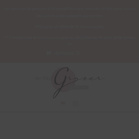
Les services de gravure et d’expédition sont assurés cet été pour toutes
les commandes passées sur ce site.
Prévoyez un délai de 10 jours ouvrés.
*** L’atelier sera fermé pour congés du
25 juillet au 21 août 2026 inclus
.
***
Articles 0