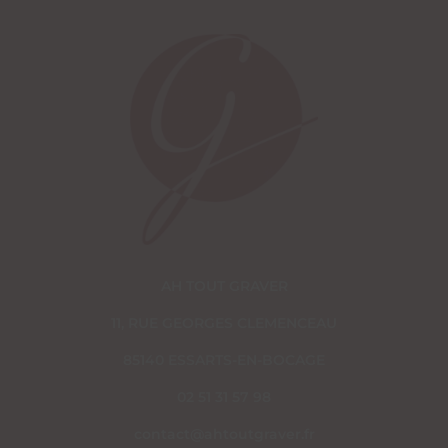
AH TOUT GRAVER
11, RUE GEORGES CLEMENCEAU
85140 ESSARTS-EN-BOCAGE
02 51 31 57 98
contact@ahtoutgraver.fr