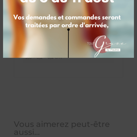
Informations
complémentaires
Poids
0,340 kg
Dimensions
9,6 × 8,2 × 8,2 cm
Vous aimerez peut-être
aussi…