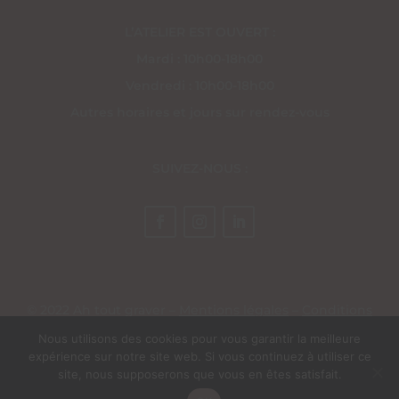
L’ATELIER EST OUVERT :
Mardi : 10h00-18h00
Vendredi : 10h00-18h00
Autres horaires et jours sur rendez-vous
SUIVEZ-NOUS :
© 2022 Ah tout graver –
Mentions légales
–
Conditions
générales de vente
– Site réalisé par
EV Création Web
Nous utilisons des cookies pour vous garantir la meilleure
expérience sur notre site web. Si vous continuez à utiliser ce
site, nous supposerons que vous en êtes satisfait.