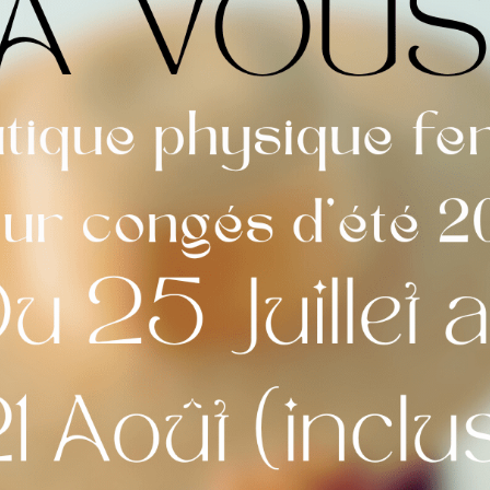
Commentaires
Maquette
*
Visuel avant mis
oui
[+2,00 €]
non
Choix de la Police
*
Calligraphie n°1