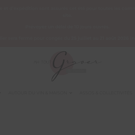
re et d’expédition sont assurés cet été pour toutes les co
site.
Prévoyez un délai de 10 jours ouvrés.
telier sera fermé pour congés du
25 juillet au 21 août 2026 i
AUTOUR DU VIN & MAISON
ASSOS & COLLECTIVITÉS