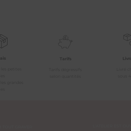
ais
Livr
Tarifs
 les petites
Livré c
Tarifs dégressifs
ies
sous 4
selon quantités
 les grandes
ies
L’ATELIER EST OUV
H TOUT GRAVER