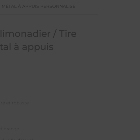
N MÉTAL À APPUIS PERSONNALISÉ
limonadier / Tire
al à appuis
oré et robuste.
 et orange