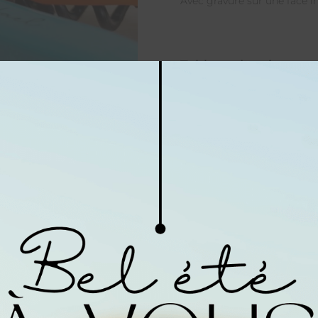
Avec gravure sur une face in
Tableau de prix
Quantité
1 - 19
Prix à
13,50
€
l'unité
Coloris
En stock (peut être comman
Votre texte personnali