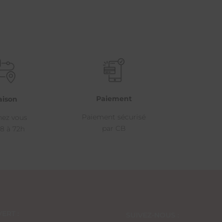
Paiement
aison
Paiement sécurisé
hez vous
par CB
8 à 72h
ERT :
SUIVEZ-NOUS :