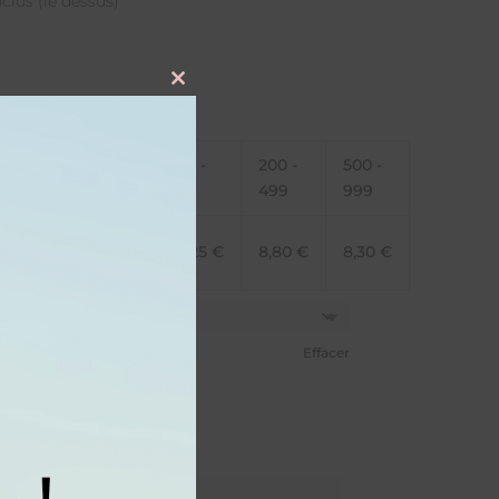
clus (le dessus)
Close
this
module
20 -
50 -
100 -
200 -
500 -
49
100
199
499
999
11,70
€
10,90
€
10,25
€
8,80
€
8,30
€
Effacer
dé)
sé