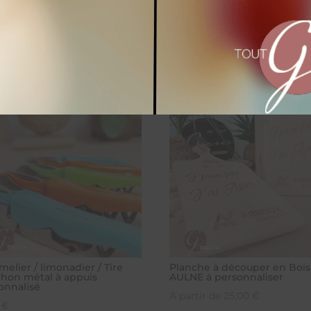
 aussi…
elier / limonadier / Tire
Planche à découper en Bois
hon métal à appuis
AULNE à personnaliser
onnalisé
A partir de
25,00
€
0
€