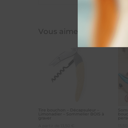
Vous aimerez peut-être
Tire bouchon – Décapsuleur –
Somm
Limonadier – Sommelier BOIS à
bouc
graver
pers
A partir de
13,50
€
13,5