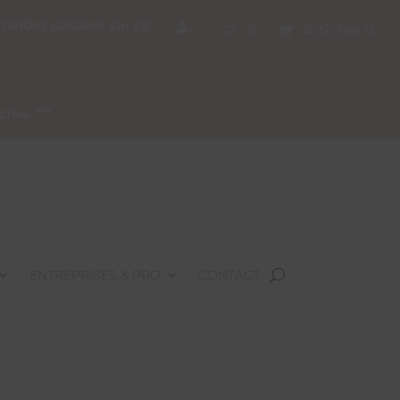
mmandes passées sur ce
Articles 0
0
nclus
. ***
ENTREPRISES & PRO
CONTACT