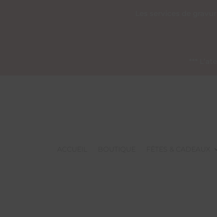
Les services de gravu
*** L’a
ACCUEIL
BOUTIQUE
FÊTES & CADEAUX