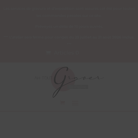
Les services de gravure et d’expédition sont assurés cet été pour toutes
les commandes passées sur ce site.
Prévoyez un délai de 10 jours ouvrés.
*** L’atelier sera fermé pour congés du
25 juillet au 21 août 2026 inclus
.
***
Articles 0