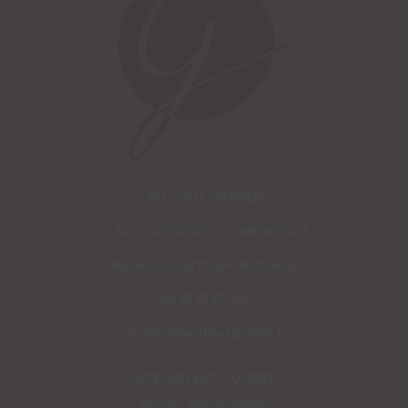
AH TOUT GRAVER
11, RUE GEORGES CLEMENCEAU
85140 ESSARTS-EN-BOCAGE
02 51 31 57 98
contact@ahtoutgraver.fr
L’ATELIER EST OUVERT :
Mardi : 10h00-18h00