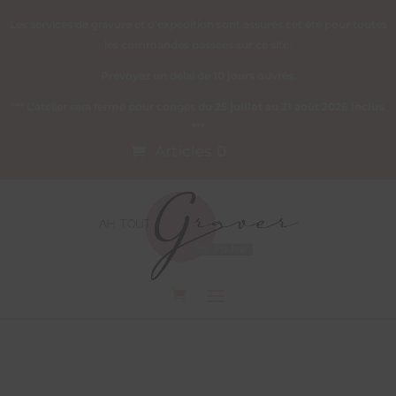
Les services de gravure et d’expédition sont assurés cet été pour toutes
les commandes passées sur ce site.
Prévoyez un délai de 10 jours ouvrés.
*** L’atelier sera fermé pour congés du
25 juillet au 21 août 2026 inclus
.
***
Articles 0