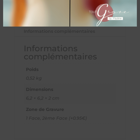
Informations complémentaires
Informations
complémentaires
Poids
0,52 kg
Dimensions
6,2 × 6,2 × 2 cm
Zone de Gravure
1 Face, 2ème Face (+0.95€)