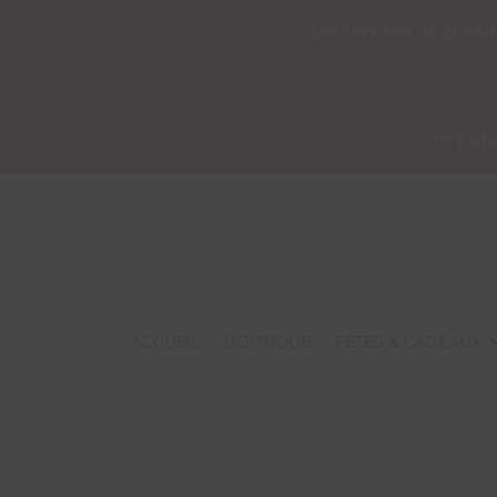
Les services de gravu
*** L’a
ACCUEIL
BOUTIQUE
FÊTES & CADEAUX