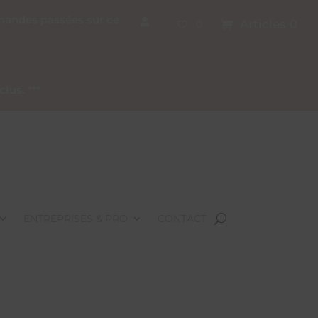
mmandes passées sur ce
Articles 0
0
nclus
. ***
ENTREPRISES & PRO
CONTACT