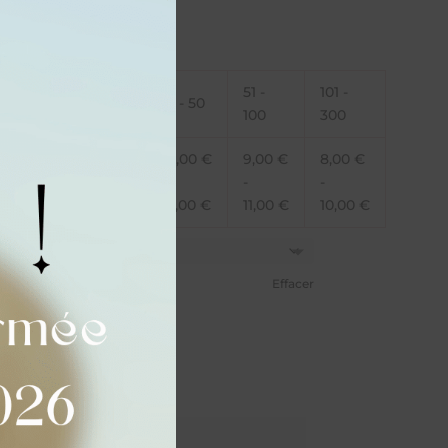
51 -
101 -
6 - 10
11 - 20
21 - 50
100
300
15,00
€
12,00
€
10,00
€
9,00
€
8,00
€
-
-
-
-
-
17,00
€
14,00
€
12,00
€
11,00
€
10,00
€
Effacer
dé)
sé