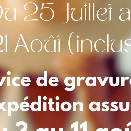
Commentaires
Maquette
*
Visuel avant mis
oui
[+2,00 €]
non
Choix de la Police
*
Calligraphie n°1