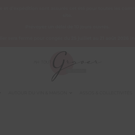
re et d’expédition sont assurés cet été pour toutes les co
site.
Prévoyez un délai de 10 jours ouvrés.
telier sera fermé pour congés du
25 juillet au 21 août 2026 i
AUTOUR DU VIN & MAISON
ASSOS & COLLECTIVITÉS