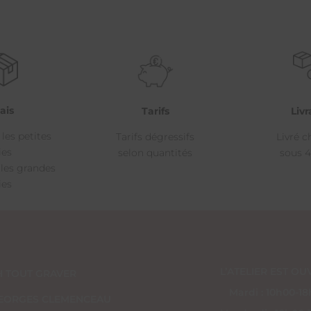
ais
Livr
Tarifs
 les petites
Livré c
Tarifs dégressifs
ies
sous 4
selon quantités
 les grandes
ies
L’ATELIER EST OUV
H TOUT GRAVER
Mardi : 10h00-1
 GEORGES CLEMENCEAU