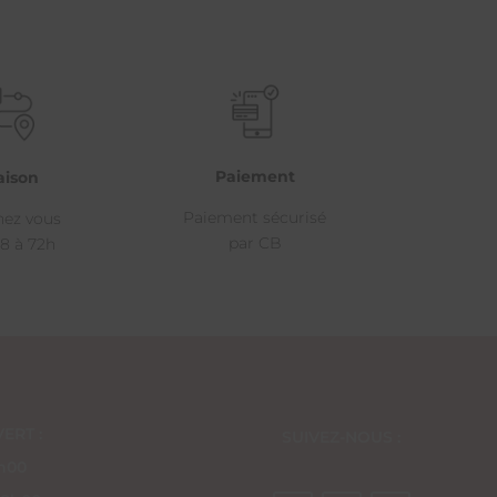
Paiement
aison
Paiement sécurisé
hez vous
par CB
8 à 72h
ERT :
SUIVEZ-NOUS :
8h00