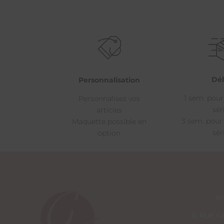
Dél
Personnalisation
1 sem. pour
Personnalisez vos
sér
articles
3 sem. pour
Maquette possible en
sér
option
A
11, RUE