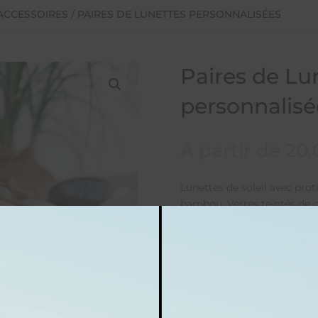
 ACCESSOIRES
/ PAIRES DE LUNETTES PERSONNALISÉES
Paires de Lu
personnalisé
A partir de
20
Lunettes de soleil avec pro
bambou. Verres teintés de c
Protection UV400
Bambou/ Fibre Bambou/ P
Décrivez vos souhaits de pe
avant ajout au panier