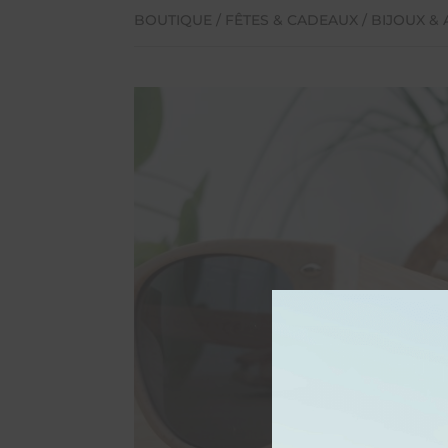
BOUTIQUE
/
FÊTES & CADEAUX
/
BIJOUX &