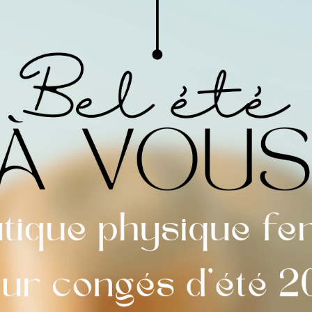
Tableau de prix
Quantité
1 - 5
20,00
€
Prix à
-
l'unité
22,00
€
Gravure Branche
20,00
€
En stock (peut être comman
Votre texte personnali