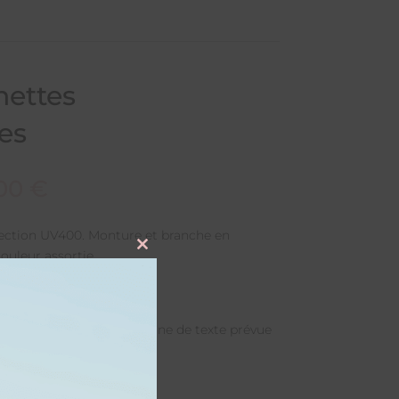
nettes
es
,00
€
tection UV400. Monture et branche en
ouleur assortie.
Close
this
module
P
rsonnalisations dans la zone de texte prévue