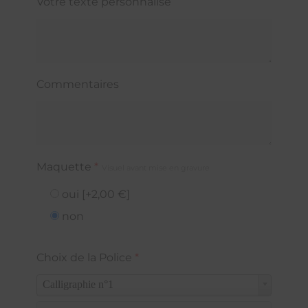
Votre texte personnalisé
Commentaires
Maquette
*
Visuel avant mise en gravure
oui
[+2,00 €]
non
Choix de la Police
*
Calligraphie n°1