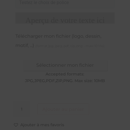
Aperçu de votre texte ici
Télécharger mon fichier (logo, dessin,
motif, ...)
(format jpg, jpeg, pdf, zip, png - maxi 10 Mo)
Sélectionner mon fichier
Accepted formats:
JPG,JPEG,PDF,ZIP,PNG. Max size: 10MB
quantité
Ajouter au panier
de
Cercle
plein
Ajouter à mes favoris