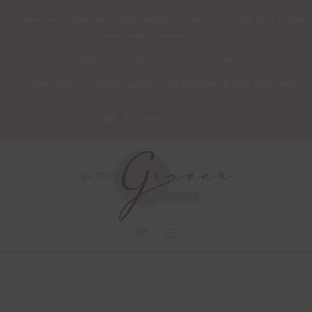
Les services de gravure et d’expédition sont assurés cet été pour toutes
les commandes passées sur ce site.
Prévoyez un délai de 10 jours ouvrés.
*** L’atelier sera fermé pour congés du
25 juillet au 21 août 2026 inclus
.
***
Articles 0