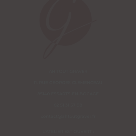
AH TOUT GRAVER
11, RUE GEORGES CLEMENCEAU
85140 ESSARTS-EN-BOCAGE
02 51 31 57 98
contact@ahtoutgraver.fr
L’ATELIER EST OUVERT :