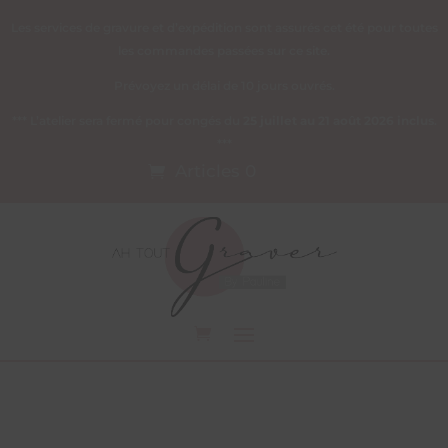
Les services de gravure et d’expédition sont assurés cet été pour toutes
les commandes passées sur ce site.
Prévoyez un délai de 10 jours ouvrés.
*** L’atelier sera fermé pour congés du
25 juillet au 21 août 2026 inclus
.
***
Articles 0