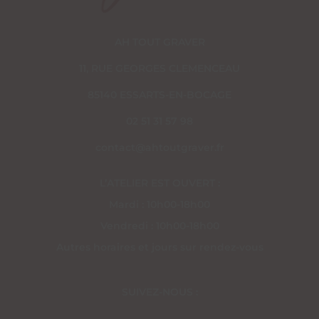
AH TOUT GRAVER
11, RUE GEORGES CLEMENCEAU
85140 ESSARTS-EN-BOCAGE
02 51 31 57 98
contact@ahtoutgraver.fr
L’ATELIER EST OUVERT :
Mardi : 10h00-18h00
Vendredi : 10h00-18h00
Autres horaires et jours sur rendez-vous
SUIVEZ-NOUS :