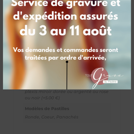
Dimensions
60 × 45 × 0,3 cm
Nombre de pastille
10 Pastilles (49.00 €), 20 Pastilles (53.00
€), 30 Pastilles (58.00 €), 40 pastilles
(63.00 €)
Personnalisation des pastilles
Non : Vierges, Oui : gravés (+ 10.00 €)
Mots ou détails en surépaisseur
Aucuns mots en surépaisseur, en
plexis miroir dorée ou argenté ou rose
ou noir (+5.00 €)
Modèles de Pastilles
Ronde, Coeur, Panachés