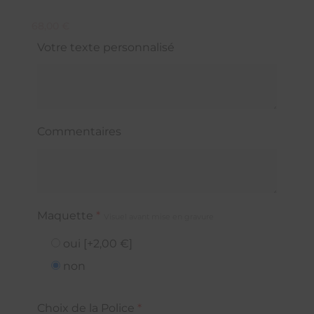
68,00
€
Votre texte personnalisé
Commentaires
Maquette
*
Visuel avant mise en gravure
oui
[+2,00 €]
non
Choix de la Police
*