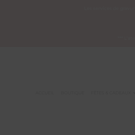
Les services de gravu
*** L’a
ACCUEIL
BOUTIQUE
FÊTES & CADEAUX