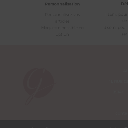
Dél
Personnalisation
1 sem. pour
Personnalisez vos
sér
articles
3 sem. pour
Maquette possible en
sér
option
A
11, RUE
85140 
conta