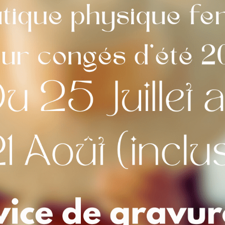
Commentaires
Maquette
*
Visuel avant mis
oui
[+2,00 €]
non
Choix de la Police
*
Calligraphie n°1