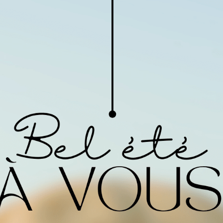
Tableau de prix
Quantité
1 - 4
15,00
€
Prix à
-
l'unité
20,00
€
zone de marquage
15,00
€
En stock
Votre texte personnali