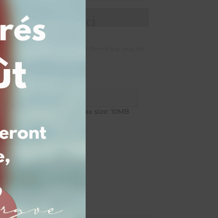
de votre texte ici
logo, dessin, motif, ...)
(format jpg, jpeg, pdf,
ctionner mon fichier
PG,JPEG,PDF,ZIP,PNG. Max size: 10MB
panier