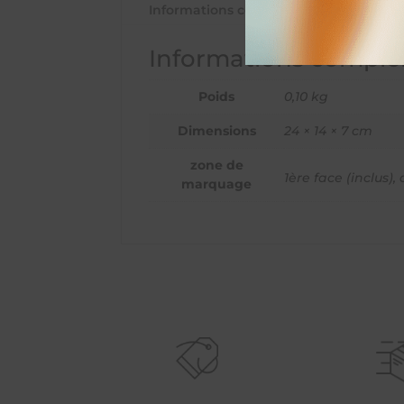
Informations complémentaires
Informations complé
Poids
0,10 kg
Dimensions
24 × 14 × 7 cm
zone de
1ère face (inclus),
marquage