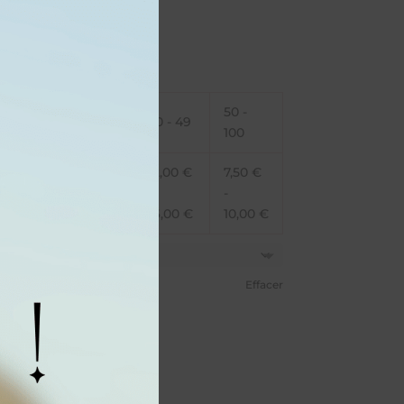
this
module
50 -
5 - 19
20 - 29
30 - 49
100
14,25
€
13,50
€
12,00
€
7,50
€
-
-
-
-
19,00
€
18,00
€
16,00
€
10,00
€
Effacer
sé