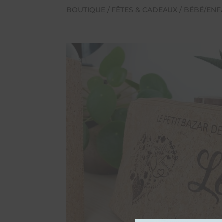
BOUTIQUE
/
FÊTES & CADEAUX
/
BÉBÉ/ENF