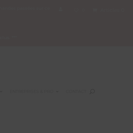
mmandes passées sur ce
Articles 0
0
nclus
. ***
ENTREPRISES & PRO
CONTACT