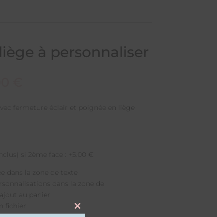
liège à personnaliser
00
€
vec fermeture éclair et poignée en liège
nclus) si 2ème face : +5.00 €
e dans la zone de texte
rsonnalisations dans la zone de
jout au panier
 fichier
Close