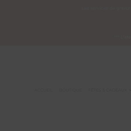
Les services de gravu
*** L’a
ACCUEIL
BOUTIQUE
FÊTES & CADEAUX