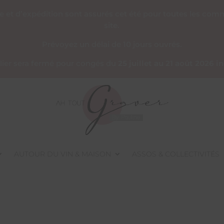
re et d’expédition sont assurés cet été pour toutes les co
site.
Prévoyez un délai de 10 jours ouvrés.
telier sera fermé pour congés du
25 juillet au 21 août 2026 i
AUTOUR DU VIN & MAISON
ASSOS & COLLECTIVITÉS