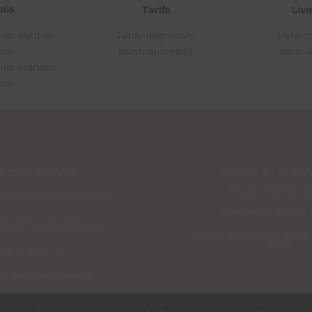
ais
Livr
Tarifs
 les petites
Livré c
Tarifs dégressifs
ies
sous 4
selon quantités
 les grandes
ies
L’ATELIER EST OUV
H TOUT GRAVER
Mardi : 10h00-1
 GEORGES CLEMENCEAU
Vendredi : 10h00-
ESSARTS-EN-BOCAGE
Autres horaires et jours
vous
02 51 31 57 98
ct@ahtoutgraver.fr