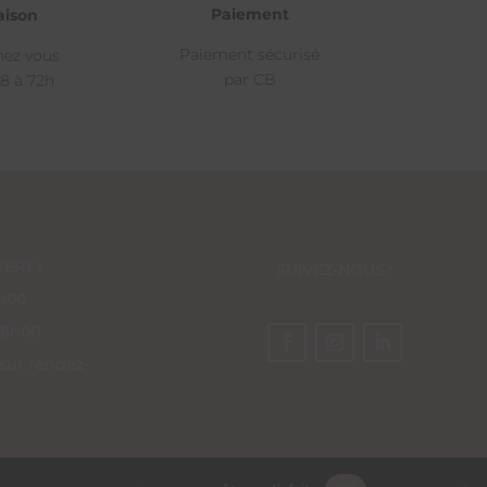
Paiement
aison
Paiement sécurisé
hez vous
par CB
8 à 72h
ERT :
SUIVEZ-NOUS :
8h00
18h00
 sur rendez-