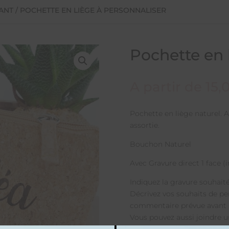
ANT
/ POCHETTE EN LIÈGE À PERSONNALISER
Pochette en 
A partir de
15,
Pochette en liège naturel. A
assortie.
Bouchon Naturel
Avec Gravure direct 1 face (i
Indiquez la gravure souhaité
Décrivez vos souhaits de pe
commentaire prévue avant a
Vous pouvez aussi joindre un