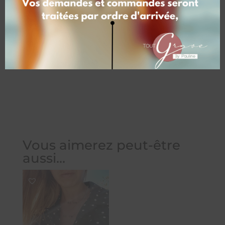
1 face inclus (texte / photo ou dessin),
avec 2ème face avec texte ou
dessin(+5.00 €, 2ème face avec photo
(+15.00 €)
Vous aimerez peut-être
aussi…