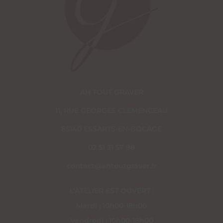
AH TOUT GRAVER
11, RUE GEORGES CLEMENCEAU
85140 ESSARTS-EN-BOCAGE
02 51 31 57 98
contact@ahtoutgraver.fr
L’ATELIER EST OUVERT :
Mardi : 10h00-18h00
Vendredi : 10h00-18h00