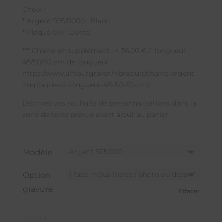
Choix :
* Argent 925/0000 : Blanc
* Plaqué OR : Dorée
*** Chaine en supplément : + 36.00 € / longueur
45/50/60 cm de longueur
https://www.ahtoutgraver.fr/produit/chaine-argent-
ou-plaque-or-longueur-45-50-60-cm/
Décrivez vos souhaits de personnalisations dans la
zone de texte prévue avant ajout au panier
Modèle
Option
gravure
Effacer
30,00
€