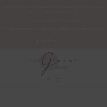
Les services de gravure et d’expédition sont assurés cet été pour toutes
les commandes passées sur ce site.
Prévoyez un délai de 10 jours ouvrés.
*** L’atelier sera fermé pour congés du
25 juillet au 21 août 2026 inclus
.
***
Articles 0