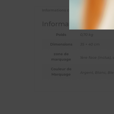
Informations complémentaires
Informations complé
Poids
0,70 kg
Dimensions
35 × 40 cm
zone de
1ère face (inclus),
marquage
Couleur de
Argent
,
Blanc
,
Bl
Marquage