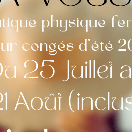
-
l'unité
25,00
€
zone de marquage
Couleur de Marquage
Votre texte personnali
Commentaires