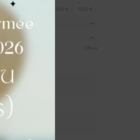
-
-
-
-
23,75
€
22,50
€
20,00
€
12,50
€
Effacer
sé