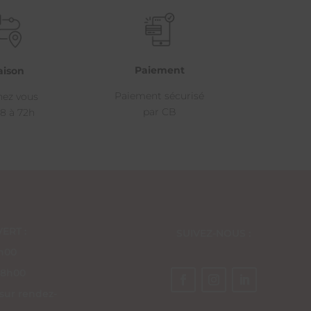
Paiement
aison
Paiement sécurisé
hez vous
par CB
8 à 72h
ERT :
SUIVEZ-NOUS :
8h00
18h00
 sur rendez-