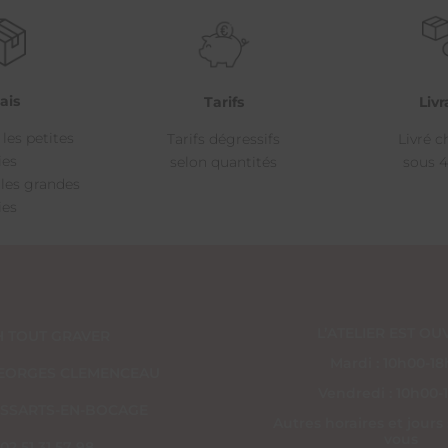
ais
Livr
Tarifs
 les petites
Livré c
Tarifs dégressifs
ies
sous 4
selon quantités
 les grandes
ies
L’ATELIER EST OUV
H TOUT GRAVER
Mardi : 10h00-1
 GEORGES CLEMENCEAU
Vendredi : 10h00-
ESSARTS-EN-BOCAGE
Autres horaires et jours
vous
02 51 31 57 98