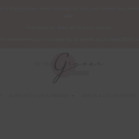
re et d’expédition sont assurés cet été pour toutes les co
site.
Prévoyez un délai de 10 jours ouvrés.
telier sera fermé pour congés du
25 juillet au 21 août 2026 i
AUTOUR DU VIN & MAISON
ASSOS & COLLECTIVITÉS