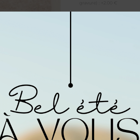
gravure) : +2.00 €
Sac shopping en matières na
longues, finition cousue. Ré
100% Coton 145 g/ m2/ Bou
Dimensions du sac (sans les
Tableau de prix
Quantité
1 - 4
15,00
€
Prix à