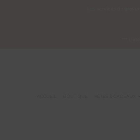
Les services de gravu
*** L’a
ACCUEIL
BOUTIQUE
FÊTES & CADEAUX