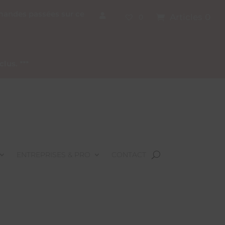
mmandes passées sur ce
Articles 0
0
nclus
. ***
ENTREPRISES & PRO
CONTACT