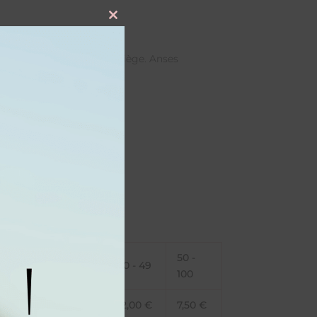
Close
this
module
turelles de coton et de liège. Anses
sistance jusqu’à 8 kg.
chon Naturel
 anses) : 35*40 cm
50 -
5 - 19
20 - 29
30 - 49
100
14,25
€
13,50
€
12,00
€
7,50
€