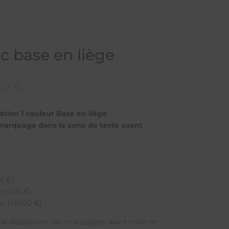
c base en liège
00
€
tion 1 couleur Base en liège
marquage dans la zone de texte avant
0 €)
(+5.00 €)
r (+10.00 €)
 de disposition des marquages avant mise en