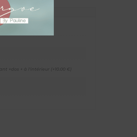
ant +dos + à l'intérieur (+10.00 €)