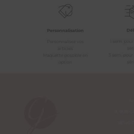
Dél
Personnalisation
1 sem. pour
Personnalisez vos
sér
articles
3 sem. pour
Maquette possible en
sér
option
A
11, RUE
85140 