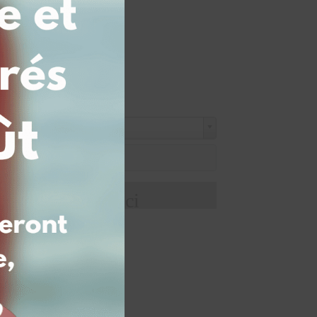
e en gravure
de votre texte ici
panier