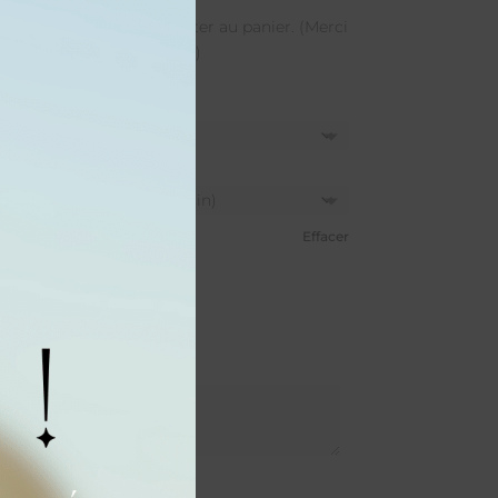
module
 zone prévue avant d’ajouter au panier. (Merci
haits de personnalisation)
Effacer
dé)
sé