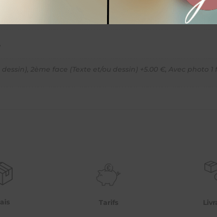
ou
trèfle
-
à
e
l'unité
-
u dessin)
,
2ème face (Texte et/ou dessin) +5.00 €
,
Avec photo 1 f
photo
possible
ais
Livr
Tarifs