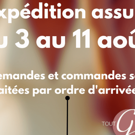
zip, png - maxi 10 Mo)
Séle
Accepted formats: J
quantité
Ajouter au 
de
Porte
clés
Ajouter à mes favoris
en
métal
-
Ovalis
Percé
mentaires
coeur,
etoile