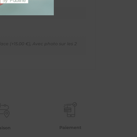
ace (+15.00 €)
,
Avec photo sur les 2
Paiement
aison