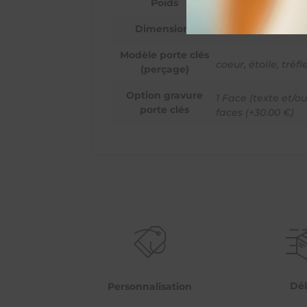
Poids
0,034 kg
Dimensions
12 × 3,5 × 0,8 cm
Modèle porte clés
coeur
,
étoile
,
trèfl
(perçage)
Option gravure
1 Face (texte et/o
porte clés
faces (+30.00 €)
Dél
Personnalisation