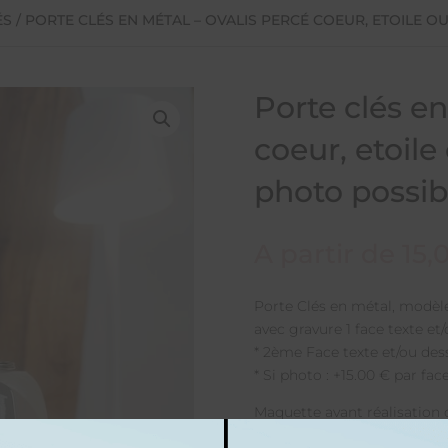
ÉS
/ PORTE CLÉS EN MÉTAL – OVALIS PERCÉ COEUR, ETOILE OU
Porte clés en
coeur, etoile 
photo possib
A partir de
15,
Porte Clés en métal, modèle 
avec gravure 1 face texte et/
* 2ème Face texte et/ou dess
* Si photo : +15.00 € par fa
Maquette avant réalisation 
disposition des marquages) 