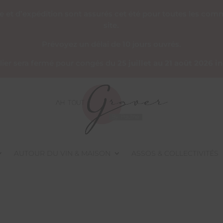
re et d’expédition sont assurés cet été pour toutes les co
site.
Prévoyez un délai de 10 jours ouvrés.
telier sera fermé pour congés du
25 juillet au 21 août 2026 i
AUTOUR DU VIN & MAISON
ASSOS & COLLECTIVITÉS