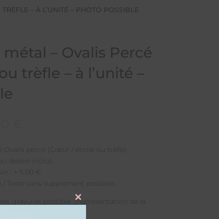
 TRÈFLE – À L’UNITÉ – PHOTO POSSIBLE
 métal – Ovalis Percé
ou trèfle – à l’unité –
le
00
€
Ovalis percé (Cœur / étoile ou trèfle)
ou dessin inclus
in : + 5.00 €
ce / Texte sans supplément possible.
des gravures possible (représentation de la
Close
this
en option: +2.00 €