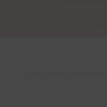
Les services de gravu
*** L’a
ACCUEIL
BOUTIQUE
FÊTES & CADEAUX