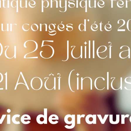
Maquette
*
Visuel avant mis
oui
[+2,00 €]
non
Choix de la Police
*
Calligraphie n°1
Aperçu 
Télécharger mon fichier (