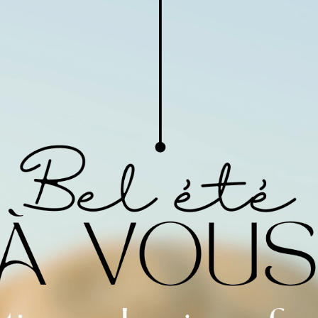
Indiquez votre texte dans la
de me préciser tous vos sou
Modèle porte clés
(perçage)
Option gravure porte
clés
15,00
€
En stock (peut être comman
Votre texte personnali
Commentaires