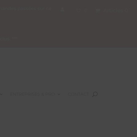
mmandes passées sur ce
Articles 0
0
nclus
. ***
ENTREPRISES & PRO
CONTACT