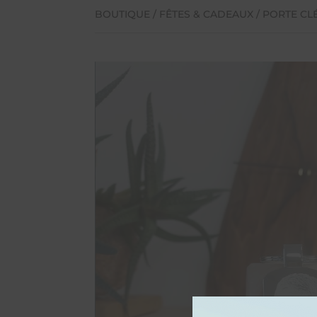
BOUTIQUE
/
FÊTES & CADEAUX
/
PORTE CL