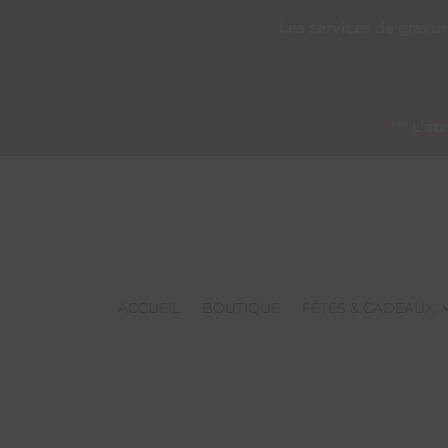
Les services de gravu
*** L’a
ACCUEIL
BOUTIQUE
FÊTES & CADEAUX