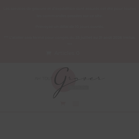
Les services de gravure et d’expédition sont assurés cet été pour toutes
les commandes passées sur ce site.
Prévoyez un délai de 10 jours ouvrés.
*** L’atelier sera fermé pour congés du
25 juillet au 21 août 2026 inclus
.
***
Articles 0