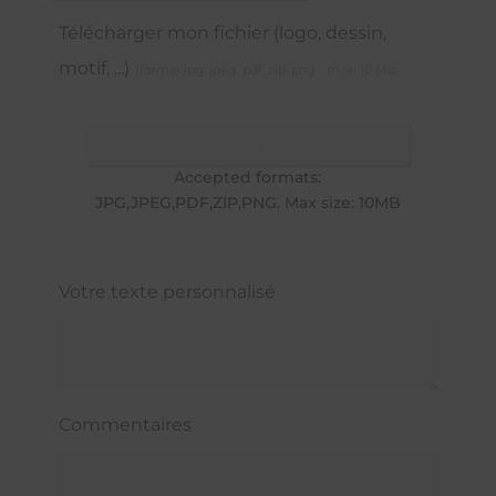
Télécharger mon fichier (logo, dessin,
motif, ...)
(format jpg, jpeg, pdf, zip, png - maxi 10 Mo)
Sélectionner mon fichier
Accepted formats:
JPG,JPEG,PDF,ZIP,PNG. Max size: 10MB
Votre texte personnalisé
Commentaires