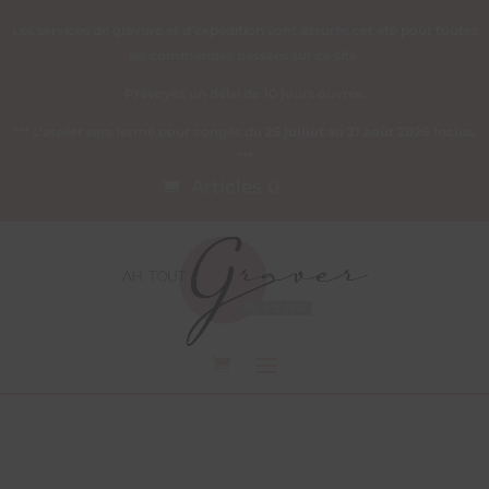
Les services de gravure et d’expédition sont assurés cet été pour toutes
les commandes passées sur ce site.
Prévoyez un délai de 10 jours ouvrés.
*** L’atelier sera fermé pour congés du
25 juillet au 21 août 2026 inclus
.
***
Articles 0