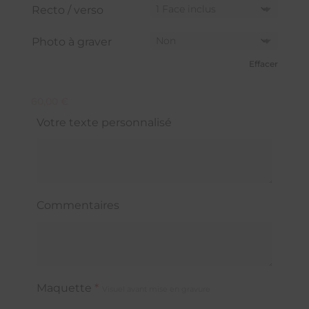
Recto / verso
Photo à graver
Effacer
60,00
€
Votre texte personnalisé
Commentaires
Maquette
*
Visuel avant mise en gravure