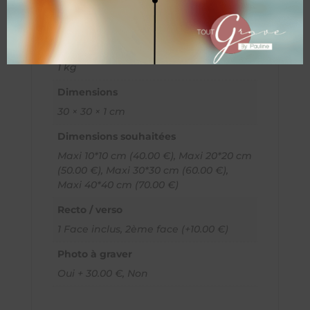
Informations
complémentaires
Poids
1 kg
Dimensions
30 × 30 × 1 cm
Dimensions souhaitées
Maxi 10*10 cm (40.00 €), Maxi 20*20 cm
(50.00 €), Maxi 30*30 cm (60.00 €),
Maxi 40*40 cm (70.00 €)
Recto / verso
1 Face inclus, 2ème face (+10.00 €)
Photo à graver
Oui + 30.00 €, Non