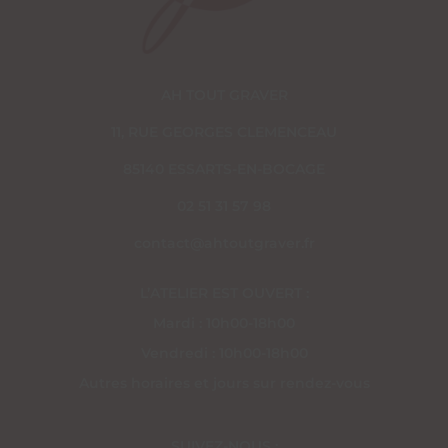
AH TOUT GRAVER
11, RUE GEORGES CLEMENCEAU
85140 ESSARTS-EN-BOCAGE
02 51 31 57 98
contact@ahtoutgraver.fr
L’ATELIER EST OUVERT :
Mardi : 10h00-18h00
Vendredi : 10h00-18h00
Autres horaires et jours sur rendez-vous
SUIVEZ-NOUS :