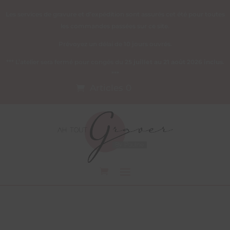
Les services de gravure et d’expédition sont assurés cet été pour toutes
les commandes passées sur ce site.
Prévoyez un délai de 10 jours ouvrés.
*** L’atelier sera fermé pour congés du
25 juillet au 21 août 2026 inclus
.
***
Articles 0