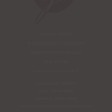
AH TOUT GRAVER
11, RUE GEORGES CLEMENCEAU
85140 ESSARTS-EN-BOCAGE
02 51 31 57 98
contact@ahtoutgraver.fr
L’ATELIER EST OUVERT :
Mardi : 10h00-18h00
Vendredi : 10h00-18h00
Autres horaires et jours sur rendez-vous