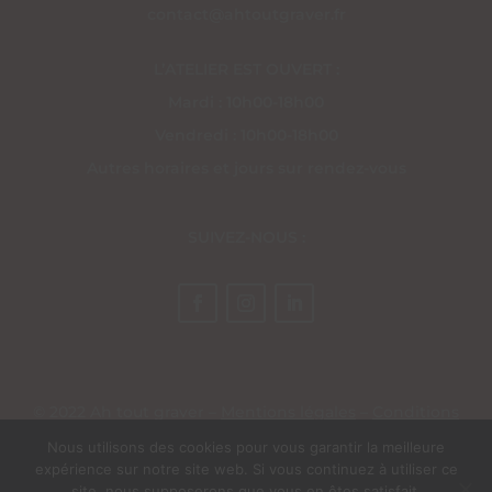
contact@ahtoutgraver.fr
L’ATELIER EST OUVERT :
Mardi : 10h00-18h00
Vendredi : 10h00-18h00
Autres horaires et jours sur rendez-vous
SUIVEZ-NOUS :
© 2022 Ah tout graver –
Mentions légales
–
Conditions
générales de vente
– Site réalisé par
EV Création Web
Nous utilisons des cookies pour vous garantir la meilleure
expérience sur notre site web. Si vous continuez à utiliser ce
site, nous supposerons que vous en êtes satisfait.