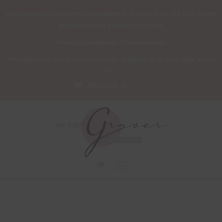
Les services de gravure et d’expédition sont assurés cet été pour toutes
les commandes passées sur ce site.
Prévoyez un délai de 10 jours ouvrés.
*** L’atelier sera fermé pour congés du
25 juillet au 21 août 2026 inclus
.
***
Articles 0