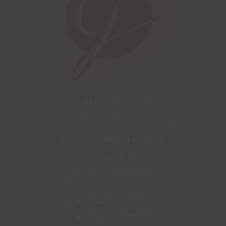
AH TOUT GRAVER
11, RUE GEORGES CLEMENCEAU
85140 ESSARTS-EN-BOCAGE
02 51 31 57 98
contact@ahtoutgraver.fr
L’ATELIER EST OUVERT :
Mardi : 10h00-18h00