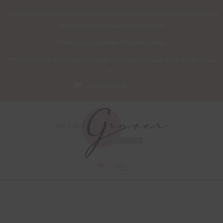
Les services de gravure et d’expédition sont assurés cet été pour toutes
les commandes passées sur ce site.
Prévoyez un délai de 10 jours ouvrés.
*** L’atelier sera fermé pour congés du
25 juillet au 21 août 2026 inclus
.
***
Articles 0