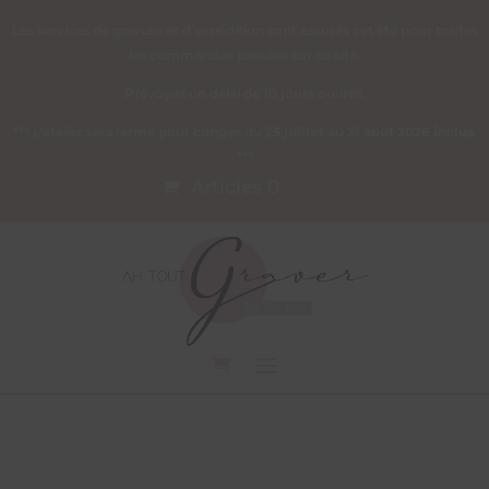
Les services de gravure et d’expédition sont assurés cet été pour toutes
les commandes passées sur ce site.
Prévoyez un délai de 10 jours ouvrés.
*** L’atelier sera fermé pour congés du
25 juillet au 21 août 2026 inclus
.
***
Articles 0