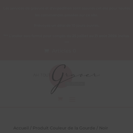
Les services de gravure et d’expédition sont assurés cet été pour toutes
les commandes passées sur ce site.
Prévoyez un délai de 10 jours ouvrés.
*** L’atelier sera fermé pour congés du
25 juillet au 21 août 2026 inclus
.
***
Articles 0
Accueil
/ Produit Couleur de la Gourde / Noir