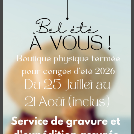
Gourde isotherme Couleur mini Brillant 550 ml
avec Photo
35,00
€
Assos & Collectivités
(0)
Dernier au-revoir
(0)
Autour du Vin & Maison
(0)
Sur devis
(0)
Fêtes & Cadeaux
(4)
Entreprises & Pro
(2)
Produits vedettes
(0)
Non classé
(0)
x Bon cadeau x
(0)