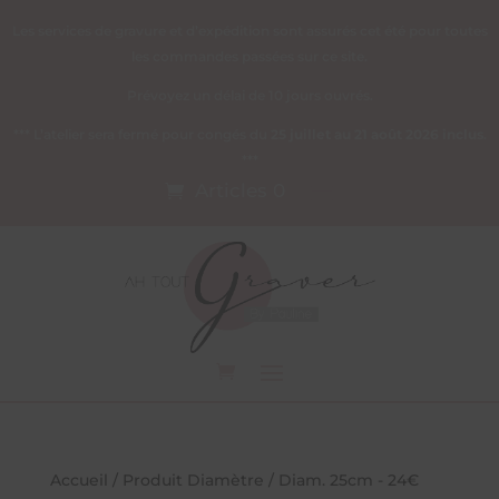
Les services de gravure et d’expédition sont assurés cet été pour toutes
les commandes passées sur ce site.
Prévoyez un délai de 10 jours ouvrés.
*** L’atelier sera fermé pour congés du
25 juillet au 21 août 2026 inclus
.
***
Articles 0
Accueil
/ Produit Diamètre / Diam. 25cm - 24€