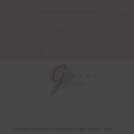
Les services de gravure et d’expédition sont assurés cet été pour toutes
les commandes passées sur ce site.
Prévoyez un délai de 10 jours ouvrés.
*** L’atelier sera fermé pour congés du
25 juillet au 21 août 2026 inclus
.
***
Articles 0
Accueil
/ Produit Diamètre / Diam. 35cm - 34€