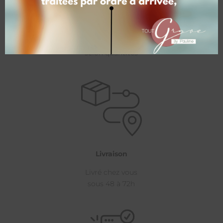
Tarifs
Tarifs dégressifs
selon quantités
Livraison
Livré chez vous
sous 48 à 72h