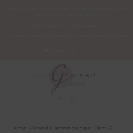
Les services de gravure et d’expédition sont assurés cet été pour toutes
les commandes passées sur ce site.
Prévoyez un délai de 10 jours ouvrés.
*** L’atelier sera fermé pour congés du
25 juillet au 21 août 2026 inclus
.
***
Articles 0
Accueil
/ Produit Diamètre découpe / Diam 25