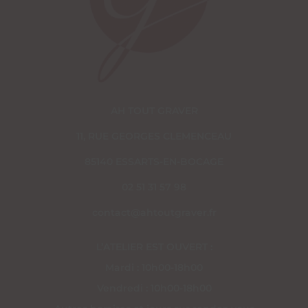
AH TOUT GRAVER
11, RUE GEORGES CLEMENCEAU
85140 ESSARTS-EN-BOCAGE
02 51 31 57 98
contact@ahtoutgraver.fr
L’ATELIER EST OUVERT :
Mardi : 10h00-18h00
Vendredi : 10h00-18h00