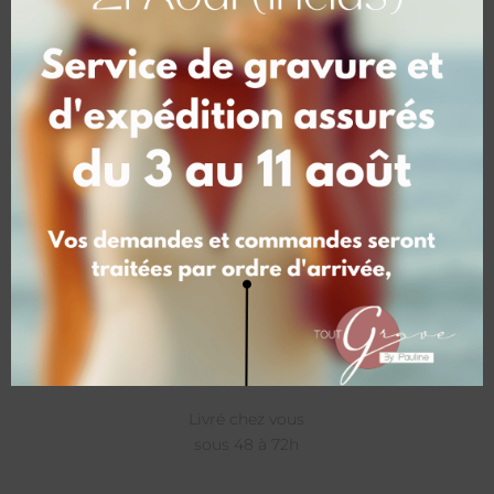
Tarifs
Tarifs dégressifs
selon quantités
Livraison
Livré chez vous
sous 48 à 72h