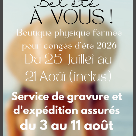
Découpe Prénoms ou mots en bois- Façon
simple
A partir de
19,00
€