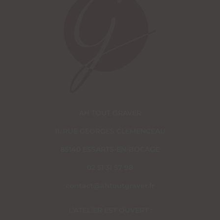
AH TOUT GRAVER
11, RUE GEORGES CLEMENCEAU
85140 ESSARTS-EN-BOCAGE
02 51 31 57 98
contact@ahtoutgraver.fr
L’ATELIER EST OUVERT :