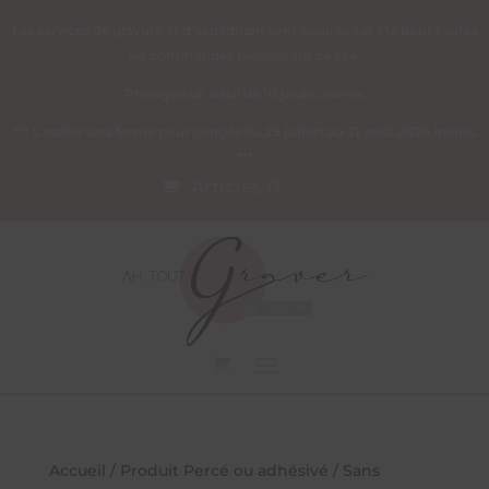
Les services de gravure et d’expédition sont assurés cet été pour toutes
les commandes passées sur ce site.
Prévoyez un délai de 10 jours ouvrés.
*** L’atelier sera fermé pour congés du
25 juillet au 21 août 2026 inclus
.
***
Articles 0
Accueil
/ Produit Percé ou adhésivé / Sans