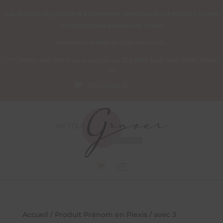
Les services de gravure et d’expédition sont assurés cet été pour toutes
les commandes passées sur ce site.
Prévoyez un délai de 10 jours ouvrés.
*** L’atelier sera fermé pour congés du
25 juillet au 21 août 2026 inclus
.
***
Articles 0
Accueil
/ Produit Prénom en Plexis / avec 3