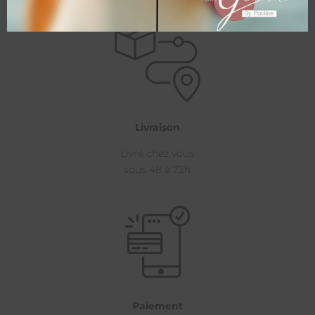
Livraison
Livré chez vous
sous 48 à 72h
Paiement