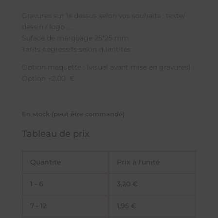
Gravures sur le dessus selon vos souhaits : texte/
dessin / logo ….
Suface de marquage 25*25 mm
Tarifs degressifs selon quantités
Option maquette : (visuel avant mise en gravures) :
Option +2.00 €
En stock (peut être commandé)
Tableau de prix
Quantité
Prix à l'unité
1 - 6
3,20
€
7 - 12
1,95
€