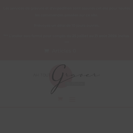
Les services de gravure et d’expédition sont assurés cet été pour toutes
les commandes passées sur ce site.
Prévoyez un délai de 10 jours ouvrés.
*** L’atelier sera fermé pour congés du
25 juillet au 21 août 2026 inclus
.
***
Articles 0