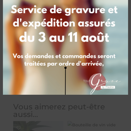
complémentaires
Poids
0,10 kg
Dimensions
3,3 × 3,3 × 2,9 cm
Vous aimerez peut-être
aussi…