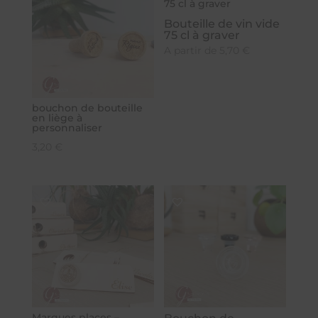
Bouteille de vin vide
75 cl à graver
A partir de
5,70
€
bouchon de bouteille
en liège à
personnaliser
3,20
€
Marques places –