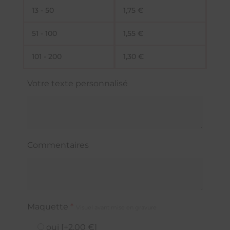
13 - 50
1,75
€
51 - 100
1,55
€
101 - 200
1,30
€
Votre texte personnalisé
Commentaires
Maquette
*
Visuel avant mise en gravure
oui
[+2,00 €]