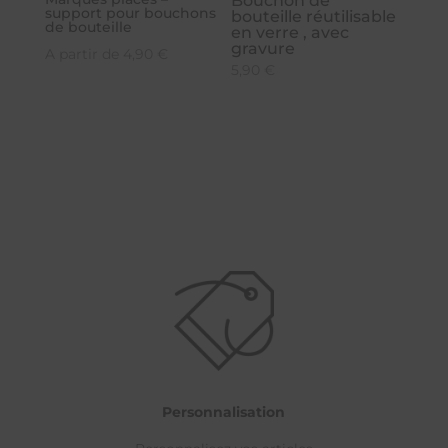
Bouchon de
support pour bouchons
bouteille réutilisable
de bouteille
en verre , avec
gravure
A partir de
4,90
€
5,90
€
Personnalisation