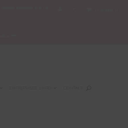
mmandes passées sur ce
Articles 0
nclus
. ***
ENTREPRISES & PRO
CONTACT