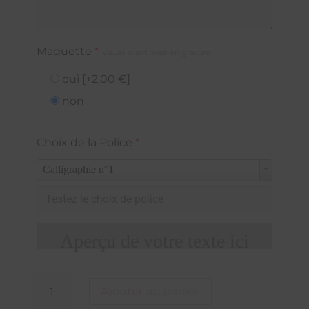
Maquette
*
Visuel avant mise en gravure
oui
[+2,00 €]
non
Choix de la Police
*
Calligraphie n°1
Aperçu de votre texte ici
quantité
Ajouter au panier
de