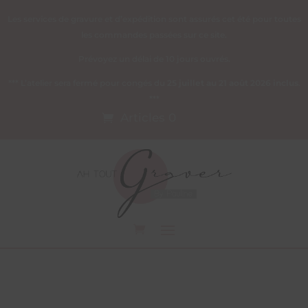
Les services de gravure et d’expédition sont assurés cet été pour toutes
les commandes passées sur ce site.
Prévoyez un délai de 10 jours ouvrés.
*** L’atelier sera fermé pour congés du
25 juillet au 21 août 2026 inclus
.
***
Articles 0