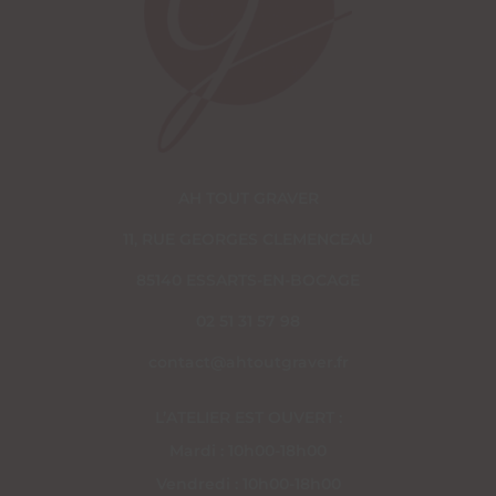
AH TOUT GRAVER
11, RUE GEORGES CLEMENCEAU
85140 ESSARTS-EN-BOCAGE
02 51 31 57 98
contact@ahtoutgraver.fr
L’ATELIER EST OUVERT :
Mardi : 10h00-18h00
Vendredi : 10h00-18h00