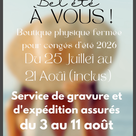
Informations complémentaires
Informations
complémentaires
Poids
1 kg
Dimensions
11 × 8 × 3 cm
Choix coloris
Miroir OR, Miroir Champagne, Miroir
Rouge, Miroir Rosé
Nombre de Pampille Coeurs
2 Cœurs (25.00 €), 3 Cœurs (26,5 €), 4