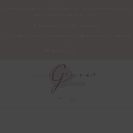
Les services de gravure et d’expédition sont assurés cet été pour toutes
les commandes passées sur ce site.
Prévoyez un délai de 10 jours ouvrés.
*** L’atelier sera fermé pour congés du
25 juillet au 21 août 2026 inclus
.
***
Articles 0