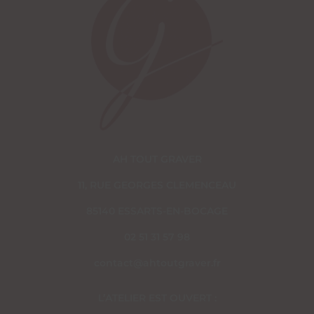
AH TOUT GRAVER
11, RUE GEORGES CLEMENCEAU
85140 ESSARTS-EN-BOCAGE
02 51 31 57 98
contact@ahtoutgraver.fr
L’ATELIER EST OUVERT :