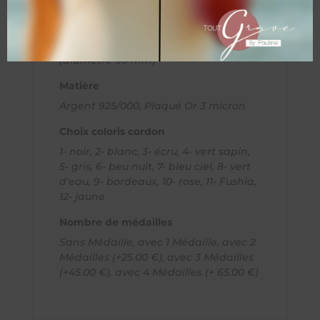
Modèle
enfant (diamètre 58 mm), adulte
(diamètre 60 mm)
Matière
Argent 925/000, Plaqué Or 3 micron
Choix coloris cordon
1- noir, 2- blanc, 3- écru, 4- vert sapin,
5- gris, 6- beu nuit, 7- bleu ciel, 8- vert
d'eau, 9- bordeaux, 10- rose, 11- Fushia,
12- jaune
Nombre de médailles
Sans Médaille, avec 1 Médaille, avec 2
Médailles (+25.00 €), avec 3 Médailles
(+45.00 €), avec 4 Médailles (+ 65.00 €)