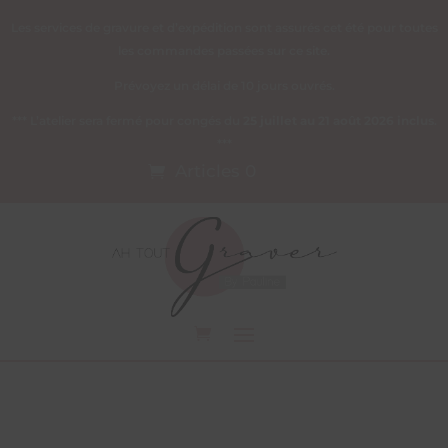
Les services de gravure et d’expédition sont assurés cet été pour toutes
les commandes passées sur ce site.
Prévoyez un délai de 10 jours ouvrés.
*** L’atelier sera fermé pour congés du
25 juillet au 21 août 2026 inclus
.
***
Articles 0