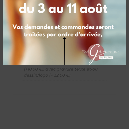
complémentaires
Poids
4 kg
Dimensions
30 × 16 × 16 cm
Vos Souhaits
Sans Gravure, avec gravure Texte
(+20.00 €), avec gravure initiales
(+10.00 €), avec gravure texte et-ou
dessin/logo (+ 32.00 €)