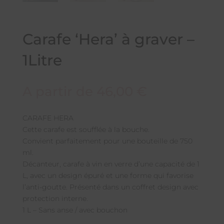
Carafe ‘Hera’ à graver –
1Litre
A partir de
46,00
€
CARAFE HERA
Cette carafe est soufflée à la bouche.
Convient parfaitement pour une bouteille de 750
ml.
Décanteur, carafe à vin en verre d’une capacité de 1
L, avec un design épuré et une forme qui favorise
l’anti-goutte. Présenté dans un coffret design avec
protection interne.
1 L – Sans anse / avec bouchon