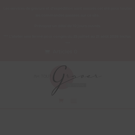
Les services de gravure et d’expédition sont assurés cet été pour toutes
les commandes passées sur ce site.
Prévoyez un délai de 10 jours ouvrés.
*** L’atelier sera fermé pour congés du
25 juillet au 21 août 2026 inclus
.
***
Articles 0