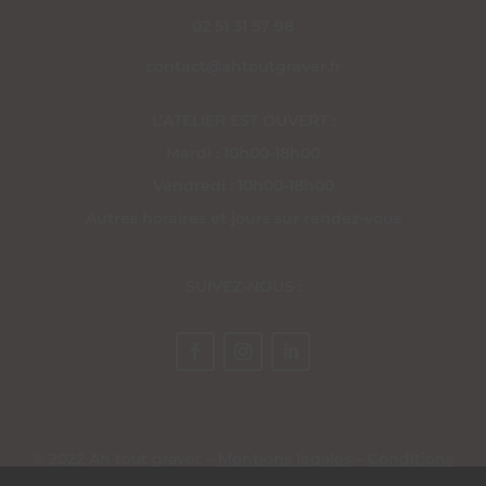
02 51 31 57 98
contact@ahtoutgraver.fr
L’ATELIER EST OUVERT :
Mardi : 10h00-18h00
Vendredi : 10h00-18h00
Autres horaires et jours sur rendez-vous
SUIVEZ-NOUS :
© 2022 Ah tout graver –
Mentions légales
–
Conditions
générales de vente
– Site réalisé par
EV Création Web