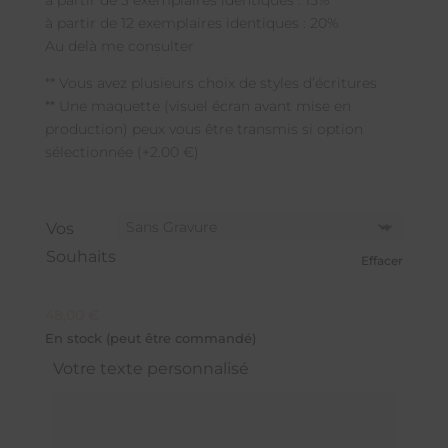
à partir de 3 exemplaires identiques : 15%
à partir de 12 exemplaires identiques : 20%
Au delà me consulter
** Vous avez plusieurs choix de styles d’écritures
** Une maquette (visuel écran avant mise en
production) peux vous être transmis si option
sélectionnée (+2.00 €)
Vos
Souhaits
Effacer
48,00
€
En stock (peut être commandé)
Votre texte personnalisé