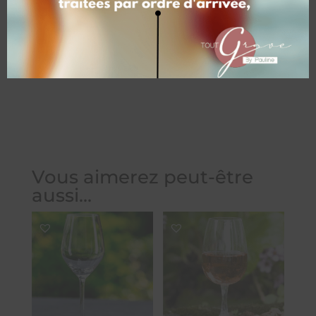
(+10.00 €), avec gravure texte et-ou
dessin/logo (+ 32.00 €)
Vous aimerez peut-être
aussi…