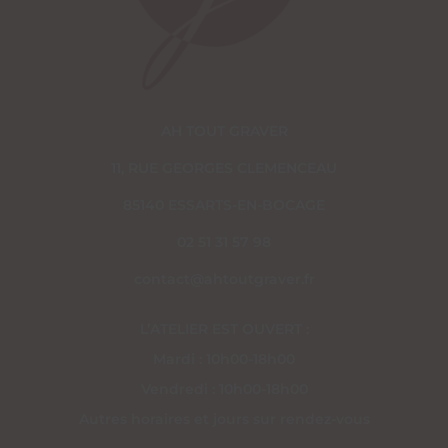
AH TOUT GRAVER
11, RUE GEORGES CLEMENCEAU
85140 ESSARTS-EN-BOCAGE
02 51 31 57 98
contact@ahtoutgraver.fr
L’ATELIER EST OUVERT :
Mardi : 10h00-18h00
Vendredi : 10h00-18h00
Autres horaires et jours sur rendez-vous