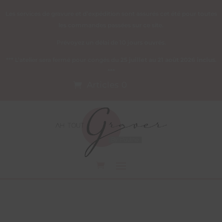
Les services de gravure et d’expédition sont assurés cet été pour toutes
les commandes passées sur ce site.
Prévoyez un délai de 10 jours ouvrés.
*** L’atelier sera fermé pour congés du
25 juillet au 21 août 2026 inclus
.
***
Articles 0