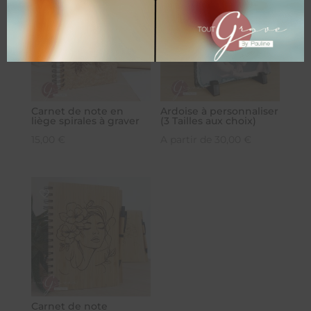
Carnet de note en
Ardoise à personnaliser
liège spirales à graver
(3 Tailles aux choix)
15,00
€
A partir de
30,00
€
Carnet de note