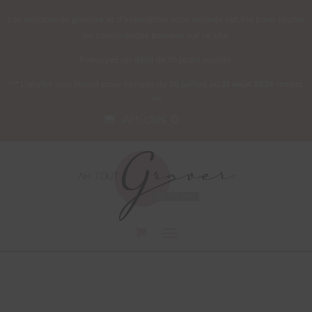
Les services de gravure et d’expédition sont assurés cet été pour toutes
les commandes passées sur ce site.
Prévoyez un délai de 10 jours ouvrés.
*** L’atelier sera fermé pour congés du
25 juillet au 21 août 2026 inclus
.
***
Articles 0