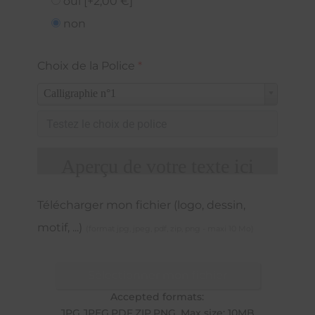
oui
[+2,00 €]
non
Choix de la Police
*
Calligraphie n°1
Aperçu de votre texte ici
Télécharger mon fichier (logo, dessin,
motif, ...)
(format jpg, jpeg, pdf, zip, png - maxi 10 Mo)
Sélectionner mon fichier
Accepted formats:
JPG,JPEG,PDF,ZIP,PNG. Max size: 10MB