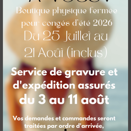
complémentaires
Poids
0,275 kg
Dimensions
17 × 21,5 × 1,8 cm
Vous aimerez peut-être
aussi…