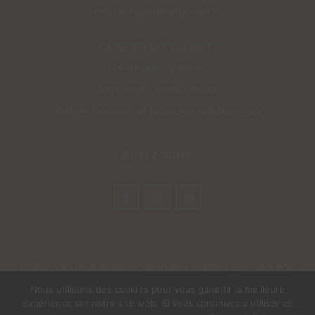
contact@ahtoutgraver.fr
L’ATELIER EST OUVERT :
Mardi : 10h00-18h00
Vendredi : 10h00-18h00
Autres horaires et jours sur rendez-vous
SUIVEZ-NOUS :
© 2022 Ah tout graver –
Mentions légales
–
Conditions
générales de vente
– Site réalisé par
EV Création Web
Nous utilisons des cookies pour vous garantir la meilleure
expérience sur notre site web. Si vous continuez à utiliser ce