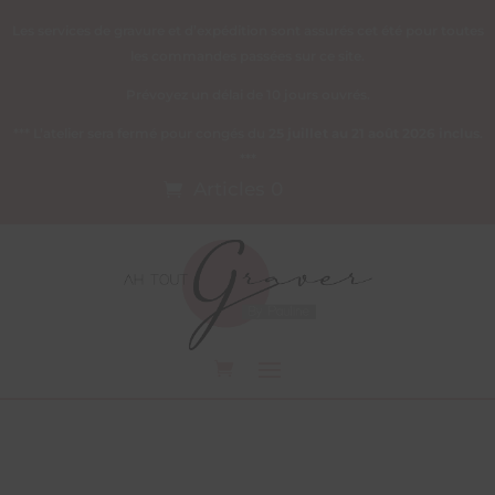
Les services de gravure et d’expédition sont assurés cet été pour toutes
les commandes passées sur ce site.
Prévoyez un délai de 10 jours ouvrés.
*** L’atelier sera fermé pour congés du
25 juillet au 21 août 2026 inclus
.
***
Articles 0