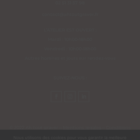
02 51 31 57 98
contact@ahtoutgraver.fr
L’ATELIER EST OUVERT :
Mardi : 10h00-18h00
Vendredi : 10h00-18h00
Autres horaires et jours sur rendez-vous
SUIVEZ-NOUS :
© 2022 Ah tout graver –
Mentions légales
–
Conditions
générales de vente
– Site réalisé par
EV Création Web
Nous utilisons des cookies pour vous garantir la meilleure