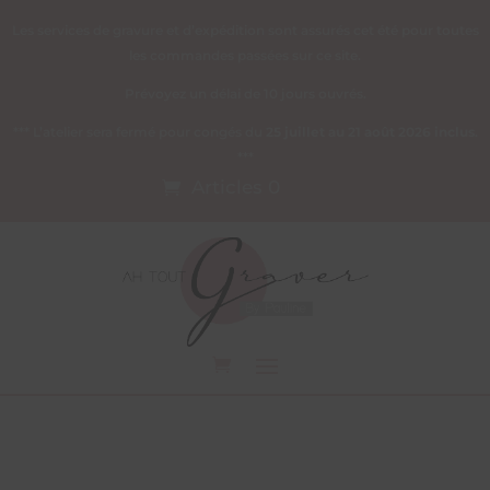
Les services de gravure et d’expédition sont assurés cet été pour toutes
les commandes passées sur ce site.
Prévoyez un délai de 10 jours ouvrés.
*** L’atelier sera fermé pour congés du
25 juillet au 21 août 2026 inclus
.
***
Articles 0