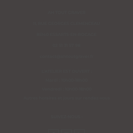
AH TOUT GRAVER
11, RUE GEORGES CLEMENCEAU
85140 ESSARTS-EN-BOCAGE
02 51 31 57 98
contact@ahtoutgraver.fr
L’ATELIER EST OUVERT :
Mardi : 10h00-18h00
Vendredi : 10h00-18h00
Autres horaires et jours sur rendez-vous
SUIVEZ-NOUS :