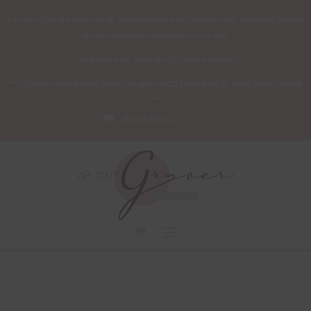
Les services de gravure et d’expédition sont assurés cet été pour toutes
les commandes passées sur ce site.
Prévoyez un délai de 10 jours ouvrés.
*** L’atelier sera fermé pour congés du
25 juillet au 21 août 2026 inclus
.
***
Articles 0