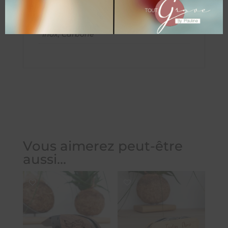
19,5 × 3 × 2 cm
Modèle Inox ou Carbone
Inox, Carbone
Vous aimerez peut-être
aussi…