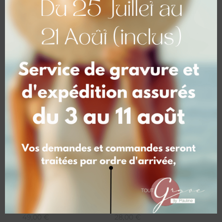
Vous aimerez peut-être
aussi…
Prénom / Lettre –
Lampe chromée Noir
surépaisseur de
ou Blanche avec
matières
marquage
49,00
€
28,00
€