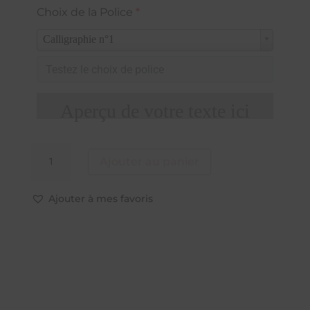
Choix de la Police
*
Calligraphie n°1
Aperçu de votre texte ici
quantité
Ajouter au panier
de
Peluche
avec
Ajouter à mes favoris
couverture
personnalisée