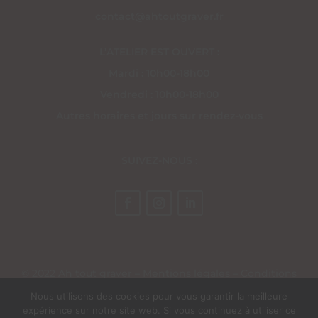
contact@ahtoutgraver.fr
L’ATELIER EST OUVERT :
Mardi : 10h00-18h00
Vendredi : 10h00-18h00
Autres horaires et jours sur rendez-vous
SUIVEZ-NOUS :
© 2022 Ah tout graver –
Mentions légales
–
Conditions
générales de vente
– Site réalisé par
EV Création Web
Nous utilisons des cookies pour vous garantir la meilleure
expérience sur notre site web. Si vous continuez à utiliser ce