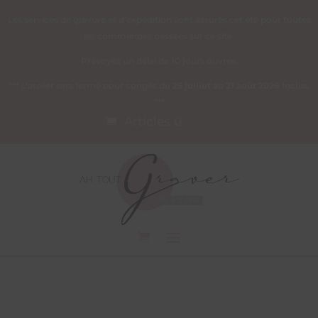
Les services de gravure et d’expédition sont assurés cet été pour toutes
les commandes passées sur ce site.
Prévoyez un délai de 10 jours ouvrés.
*** L’atelier sera fermé pour congés du
25 juillet au 21 août 2026 inclus
.
***
Articles 0