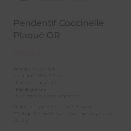
Pendentif Coccinelle
Plaqué OR
29,00
€
Pendentif Coccinelle
Hauteur GLOBAL 2.5 cm
* Matière : Plaqué OR
* Pas de gravure
* à ajouter aux autres pendentifs
Chaine en supplément – voir fiche produit
**** Maquette : visuel écan avant mise en gravures :
+2.00 €