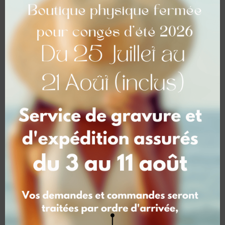
Chaîne argent ou
Pendentif rond –
plaqué OR – Longueur :
diamètre 15 mm –
45/50/60 cm
Plaqué OR
A partir de
30,00
€
39,00
€
Pendentif rond –
diamètre 19 mm –
Plaqué OR