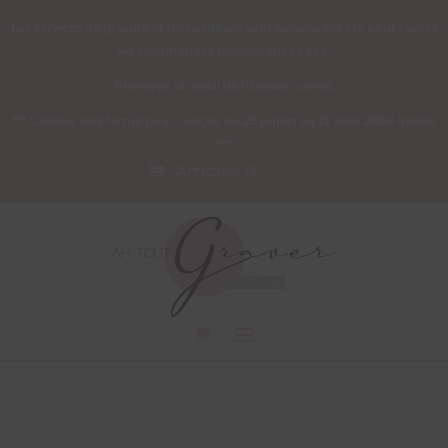
Les services de gravure et d’expédition sont assurés cet été pour toutes
les commandes passées sur ce site.
Prévoyez un délai de 10 jours ouvrés.
*** L’atelier sera fermé pour congés du
25 juillet au 21 août 2026 inclus
.
***
Articles 0