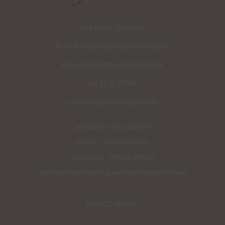
AH TOUT GRAVER
11, RUE GEORGES CLEMENCEAU
85140 ESSARTS-EN-BOCAGE
02 51 31 57 98
contact@ahtoutgraver.fr
L’ATELIER EST OUVERT :
Mardi : 10h00-18h00
Vendredi : 10h00-18h00
Autres horaires et jours sur rendez-vous
SUIVEZ-NOUS :