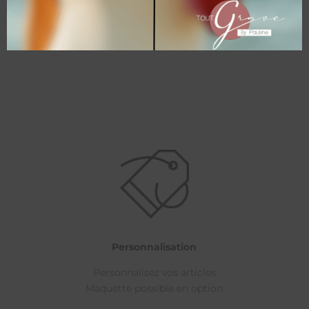
A partir de
35,00
€
Personnalisation
Personnalisez vos articles
Maquette possible en option