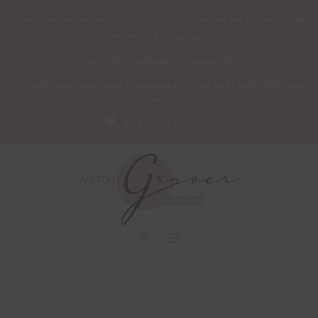
Les services de gravure et d’expédition sont assurés cet été pour toutes
les commandes passées sur ce site.
Prévoyez un délai de 10 jours ouvrés.
*** L’atelier sera fermé pour congés du
25 juillet au 21 août 2026 inclus
.
***
Articles 0