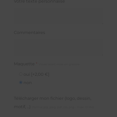
Votre texte personnalisé
Commentaires
Maquette
*
Visuel avant mise en gravure
oui
[+2,00 €]
non
Télécharger mon fichier (logo, dessin,
motif, ...)
(format jpg, jpeg, pdf, zip, png - maxi 10 Mo)