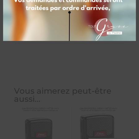
Coloris encrage
Sans encre, Noir, Bleu, Rouge, Violet,
Vert
Vous aimerez peut-être
aussi…