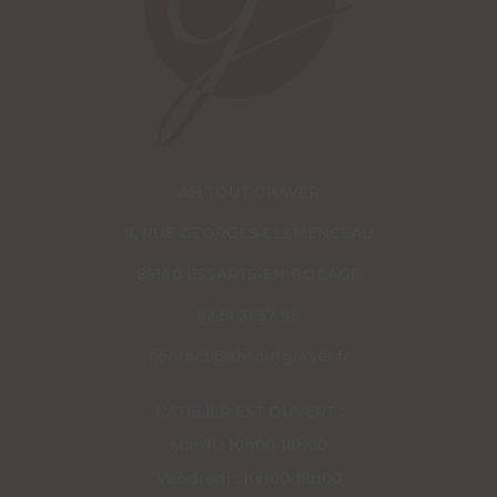
AH TOUT GRAVER
11, RUE GEORGES CLEMENCEAU
85140 ESSARTS-EN-BOCAGE
02 51 31 57 98
contact@ahtoutgraver.fr
L’ATELIER EST OUVERT :
Mardi : 10h00-18h00
Vendredi : 10h00-18h00