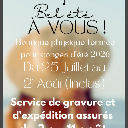
Votre texte personnalisé
Commentaires
Maquette
*
Visuel avant mise en gravure
oui
[+2,00 €]
non