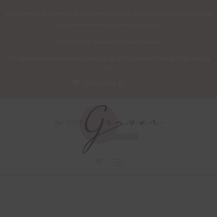
Les services de gravure et d’expédition sont assurés cet été pour toutes
les commandes passées sur ce site.
Prévoyez un délai de 10 jours ouvrés.
*** L’atelier sera fermé pour congés du
25 juillet au 21 août 2026 inclus
.
***
Articles 0