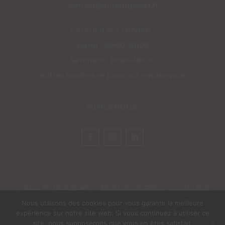
contact@ahtoutgraver.fr
L’ATELIER EST OUVERT :
Mardi : 10h00-18h00
Vendredi : 10h00-18h00
Autres horaires et jours sur rendez-vous
SUIVEZ-NOUS :
© 2022 Ah tout graver –
Mentions légales
–
Conditions
générales de vente
– Site réalisé par
EV Création Web
Nous utilisons des cookies pour vous garantir la meilleure
expérience sur notre site web. Si vous continuez à utiliser ce
site, nous supposerons que vous en êtes satisfait.