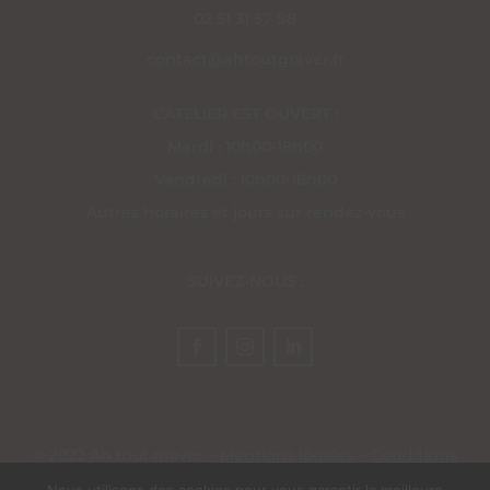
02 51 31 57 98
contact@ahtoutgraver.fr
L’ATELIER EST OUVERT :
Mardi : 10h00-18h00
Vendredi : 10h00-18h00
Autres horaires et jours sur rendez-vous
SUIVEZ-NOUS :
© 2022 Ah tout graver –
Mentions légales
–
Conditions
générales de vente
– Site réalisé par
EV Création Web