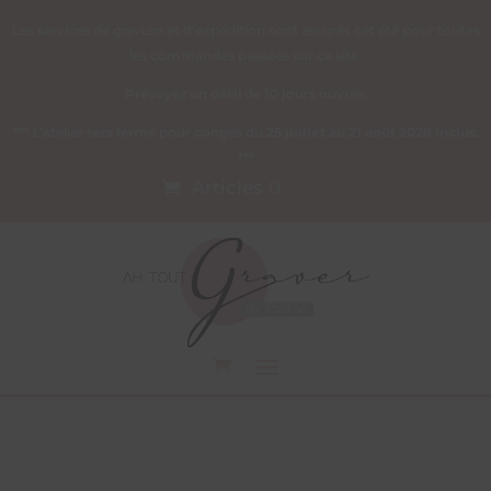
Les services de gravure et d’expédition sont assurés cet été pour toutes
les commandes passées sur ce site.
Prévoyez un délai de 10 jours ouvrés.
*** L’atelier sera fermé pour congés du
25 juillet au 21 août 2026 inclus
.
***
Articles 0