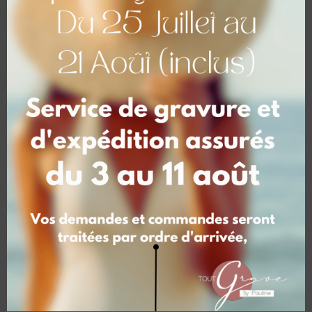
18,00
€
18,00
€
Boucles cœur
incurvé – Blanche –
acier inoxydable
18,00
€