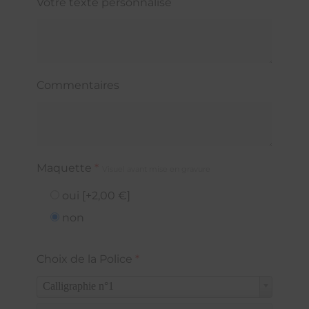
Votre texte personnalisé
Commentaires
Maquette
*
Visuel avant mise en gravure
oui
[+2,00 €]
non
Choix de la Police
*
Calligraphie n°1