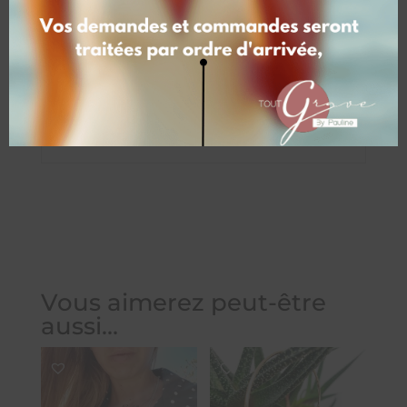
Zone de gravure
1 face (inclus : Texte dessin ou photo),
2ème face avec texte ou dessin :
(+5.00 €), 2ème face avec photo
(+15.00 €)
Vous aimerez peut-être
aussi…