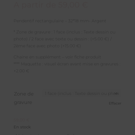
A partir de
59,00
€
Pendentif rectangulaire – 32*18 mm- Argent
* Zone de gravure : 1 face (inclus : Texte dessin ou
photo) / 2 face avec texte ou dessin : (+5.00 €) /
2ème face avec photo (+15.00 €)
Chaine en supplément – voir fiche produit
**** Maquette : visuel écran avant mise en gravures :
+2.00 €
Zone de
gravure
Effacer
59,00
€
En stock