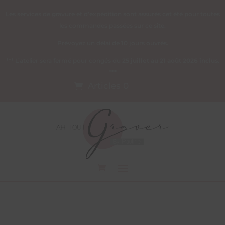
Les services de gravure et d’expédition sont assurés cet été pour toutes
les commandes passées sur ce site.
Prévoyez un délai de 10 jours ouvrés.
*** L’atelier sera fermé pour congés du
25 juillet au 21 août 2026 inclus
.
***
Articles 0