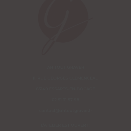
AH TOUT GRAVER
11, RUE GEORGES CLEMENCEAU
85140 ESSARTS-EN-BOCAGE
02 51 31 57 98
contact@ahtoutgraver.fr
L’ATELIER EST OUVERT :