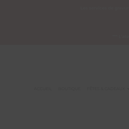
Les services de gravu
*** L’a
ACCUEIL
BOUTIQUE
FÊTES & CADEAUX