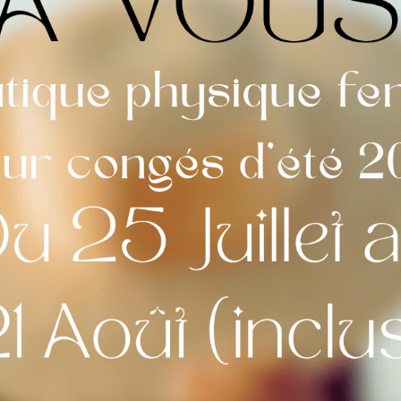
non
Choix de la Police
*
Calligraphie n°1
Aperçu 
Télécharger mon fichier (
zip, png - maxi 10 Mo)
Séle
Accepted formats: J