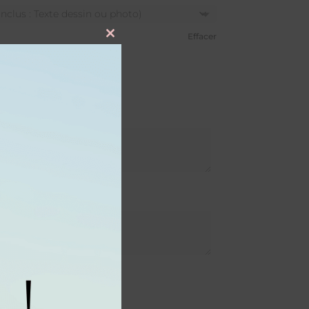
Effacer
Close
this
module
sé
e en gravure