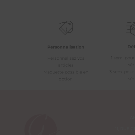
Dél
Personnalisation
1 sem. pour
Personnalisez vos
sér
articles
3 sem. pour
Maquette possible en
sér
option
A
11, RUE