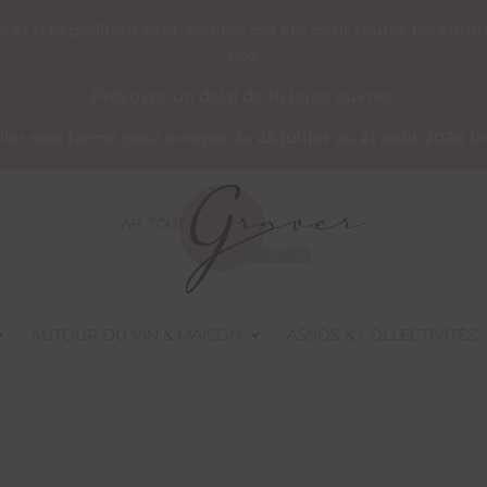
re et d’expédition sont assurés cet été pour toutes les co
site.
Prévoyez un délai de 10 jours ouvrés.
telier sera fermé pour congés du
25 juillet au 21 août 2026 i
AUTOUR DU VIN & MAISON
ASSOS & COLLECTIVITÉS