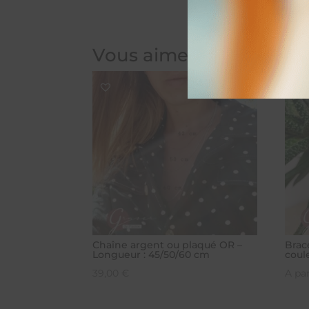
Vous aimerez peut-être
Chaîne argent ou plaqué OR –
Brac
Longueur : 45/50/60 cm
coul
39,00
€
A pa