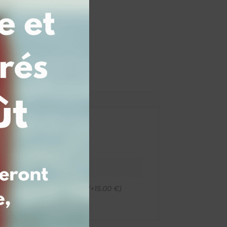
panier
), 2ème face avec photo (+15.00 €)