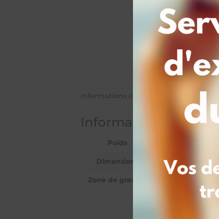
Informations complémentaires
Informations complé
Poids
0,0538 kg
Dimensions
2 × 2 cm
Zone de gravure
1 face (inclus : T