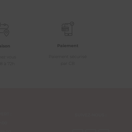
Paiement
aison
Paiement sécurisé
hez vous
par CB
8 à 72h
ERT :
SUIVEZ-NOUS :
8h00
18h00