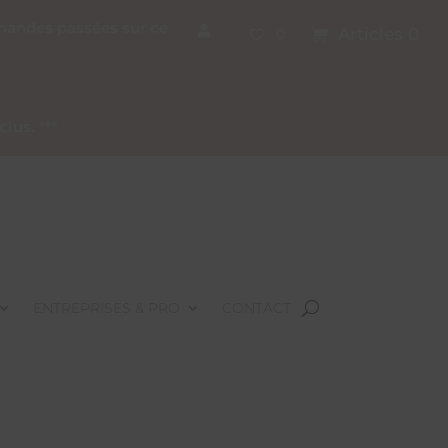
mmandes passées sur ce
Articles 0
0
nclus
. ***
ENTREPRISES & PRO
CONTACT