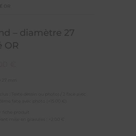
UÉ OR
nd – diamètre 27
é OR
,00
€
e 27 mm
nclus : Texte dessin ou photo) / 2 face avec
/ 2ème face avec photo (+15.00 €)
 fiche produit
avant mise en gravures : +2.00 €