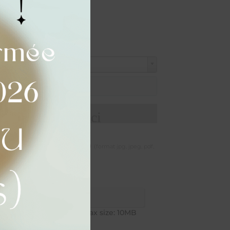
de votre texte ici
logo, dessin, motif, ...)
(format jpg, jpeg, pdf,
ctionner mon fichier
PG,JPEG,PDF,ZIP,PNG. Max size: 10MB