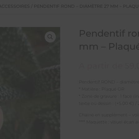
 ACCESSOIRES
/ PENDENTIF ROND – DIAMÈTRE 27 MM – PLAQ
Pendentif ro
mm – Plaqu
A partir de
59
Pendentif ROND – diamètr
* Matière : Plaqué OR
* Zone de gravure : 1 face (i
texte ou dessin : (+5.00 €) 
Chaine en supplément – voir
**** Maquette : visuel écan 