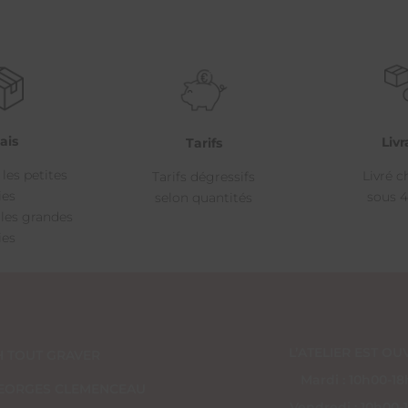
ais
Livr
Tarifs
 les petites
Livré c
Tarifs dégressifs
ies
sous 4
selon quantités
 les grandes
ies
L’ATELIER EST OUV
H TOUT GRAVER
Mardi : 10h00-1
 GEORGES CLEMENCEAU
Vendredi : 10h00-