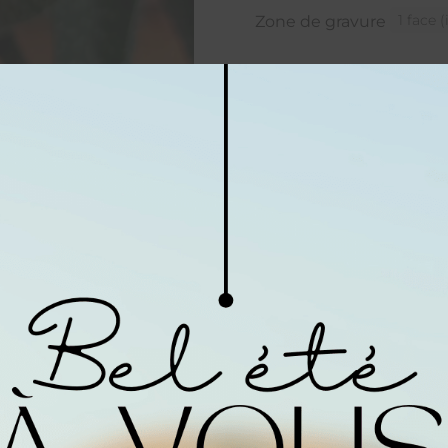
Zone de gravure
59,00
€
En stock
Votre texte personnali
Commentaires
Maquette
*
Visuel avant mis
oui
[+2,00 €]