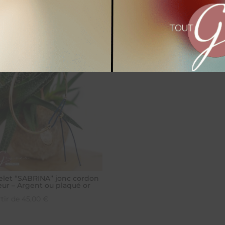
 aussi…
elet “SABRINA” jonc cordon
eur – Argent ou plaqué or
rtir de
45,00
€